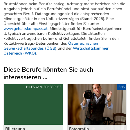
Bruttolöhnen beim Berufseinstieg. Achtung: meist beziehen sich die
Angaben jedoch auf ein Berufsbündel und nicht nur auf den einen
gesuchten Beruf. Datengrundlage sind die entsprechenden
Mindestgehälter in den Kollektivverträgen (Stand: 2025). Eine
Übersicht über alle Einstiegsgehälter finden Sie unter
www.gehaltskompass.at
.
Mindestgehalt für BerufseinsteigerInnen
lt. typisch anwendbaren Kollektivvertägen.
Die aktuellen
kollektivvertraglichen
Lohn- und Gehaltstafeln
finden Sie in den
Kollektivvertrags-Datenbanken
des
Österreichischen
Gewerkschaftsbundes (ÖGB)
und der
Wirtschaftskammer
Österreich (WKÖ)
.
Diese Berufe könnten Sie auch
interessieren ...
Uber weitere Berufsvorschläge
LERNBERUFE
BHS
HILFS-/ANL
FotografIn
BühnenarbeiterIn