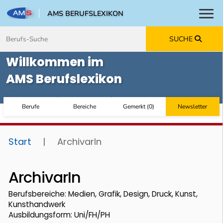
AMS BERUFSLEXIKON
Toggl
Zum Inhalt springen
Zum Navmenü springen
Zur Suche springen
Zur Footer springen
SUCHE
Willkommen im
AMS Berufslexikon
Berufe
Bereiche
Gemerkt
(
0
)
Newsletter
Start
|
ArchivarIn
ArchivarIn
Berufsbereiche: Medien, Grafik, Design, Druck, Kunst,
Kunsthandwerk
Ausbildungsform: Uni/FH/PH