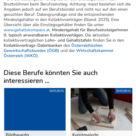
Bruttolöhnen beim Berufseinstieg. Achtung: meist beziehen sich die
Angaben jedoch auf ein Berufsbündel und nicht nur auf den einen
gesuchten Beruf. Datengrundlage sind die entsprechenden
Mindestgehälter in den Kollektivverträgen (Stand: 2025). Eine
Übersicht über alle Einstiegsgehälter finden Sie unter
www.gehaltskompass.at
.
Mindestgehalt für BerufseinsteigerInnen
lt. typisch anwendbaren Kollektivvertägen.
Die aktuellen
kollektivvertraglichen
Lohn- und Gehaltstafeln
finden Sie in den
Kollektivvertrags-Datenbanken
des
Österreichischen
Gewerkschaftsbundes (ÖGB)
und der
Wirtschaftskammer
Österreich (WKÖ)
.
Diese Berufe könnten Sie auch
interessieren ...
Uber weitere Berufsvorschläge
BMS/BHS
BMS/BHS
BildhauerIn
KunstmalerIn