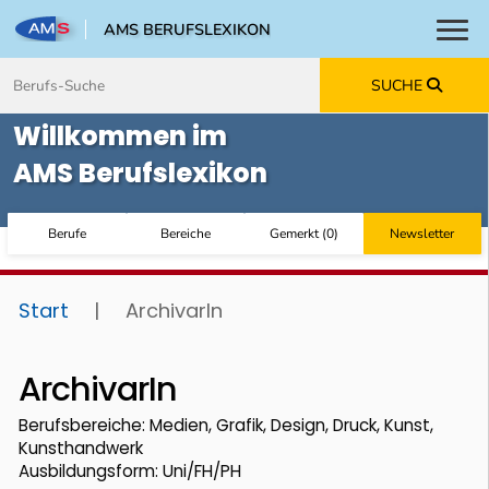
AMS BERUFSLEXIKON
Toggl
Zum Inhalt springen
Zum Navmenü springen
Zur Suche springen
Zur Footer springen
SUCHE
Willkommen im
AMS Berufslexikon
Berufe
Bereiche
Gemerkt
(
0
)
Newsletter
Start
|
ArchivarIn
ArchivarIn
Berufsbereiche: Medien, Grafik, Design, Druck, Kunst,
Kunsthandwerk
Ausbildungsform: Uni/FH/PH