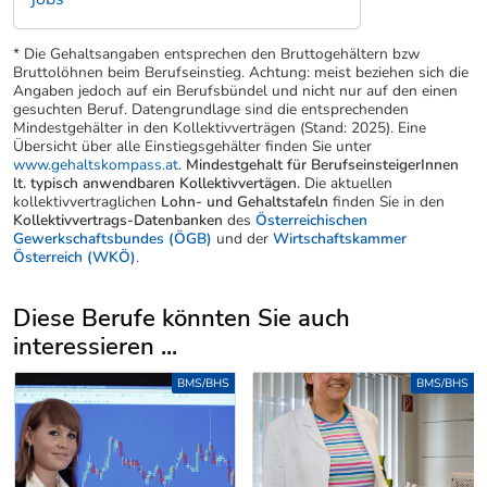
* Die Gehaltsangaben entsprechen den Bruttogehältern bzw
Bruttolöhnen beim Berufseinstieg. Achtung: meist beziehen sich die
Angaben jedoch auf ein Berufsbündel und nicht nur auf den einen
gesuchten Beruf. Datengrundlage sind die entsprechenden
Mindestgehälter in den Kollektivverträgen (Stand: 2025). Eine
Übersicht über alle Einstiegsgehälter finden Sie unter
www.gehaltskompass.at
.
Mindestgehalt für BerufseinsteigerInnen
lt. typisch anwendbaren Kollektivvertägen.
Die aktuellen
kollektivvertraglichen
Lohn- und Gehaltstafeln
finden Sie in den
Kollektivvertrags-Datenbanken
des
Österreichischen
Gewerkschaftsbundes (ÖGB)
und der
Wirtschaftskammer
Österreich (WKÖ)
.
Diese Berufe könnten Sie auch
interessieren ...
Uber weitere Berufsvorschläge
BMS/BHS
BMS/BHS