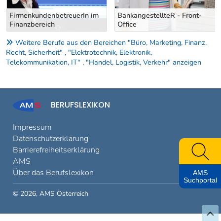
FirmenkundenbetreuerIn im
BankangestellteR - Front-
Finanzbereich
Office
Weitere Berufe aus den Bereichen "Büro, Marketing, Finanz,
Recht, Sicherheit" , "Elektrotechnik, Elektronik,
Telekommunikation, IT" , "Handel, Logistik, Verkehr" anzeigen
BERUFSLEXIKON
Impressum
Datenschutzerklärung
Barrierefreiheitserklärung
AMS
Über das Berufslexikon
AMS
Suchportal
© 2026, AMS Österreich