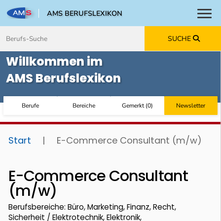
AMS BERUFSLEXIKON
Toggl
Zum Inhalt springen
Zum Navmenü springen
Zur Suche springen
Zur Footer springen
SUCHE
Willkommen im
AMS Berufslexikon
Berufe
Bereiche
Gemerkt
(
0
)
Newsletter
Start
|
E-Commerce Consultant (m/w)
E-Commerce Consultant
(m/w)
Berufsbereiche: Büro, Marketing, Finanz, Recht,
Sicherheit / Elektrotechnik, Elektronik,