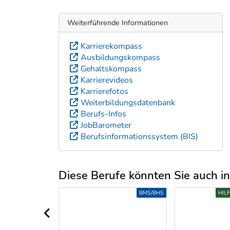
Weiterführende Informationen
Karrierekompass
Ausbildungskompass
Gehaltskompass
Karrierevideos
Karrierefotos
Weiterbildungsdatenbank
Berufs-Infos
JobBarometer
Berufsinformationssystem (BIS)
Diese Berufe könnten Sie auch int
Uber weitere Berufsvorschläge
BMS/BHS
BMS/BHS
HIL