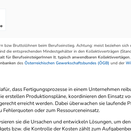
fe
n bzw Bruttolöhnen beim Berufseinstieg. Achtung: meist beziehen sich 
nd die entsprechenden Mindestgehälter in den Kollektivverträgen (Stand:
lt für BerufseinsteigerInnen lt. typisch anwendbaren Kollektivvertägen.
tenbanken
des
Österreichischen Gewerkschaftsbundes (ÖGB)
und der
Wi
dafür, dass Fertigungsprozesse in einem Unternehmen reib
ie erstellen Produktionspläne, koordinieren den Einsatz v
ingerecht erreicht werden. Dabei überwachen sie laufende P
 zu Fehlerquoten oder zum Ressourceneinsatz.
sieren sie die Ursachen und entwickeln Lösungen, um den
gets bzw. die Kontrolle der Kosten zählt zum Aufgabenbe