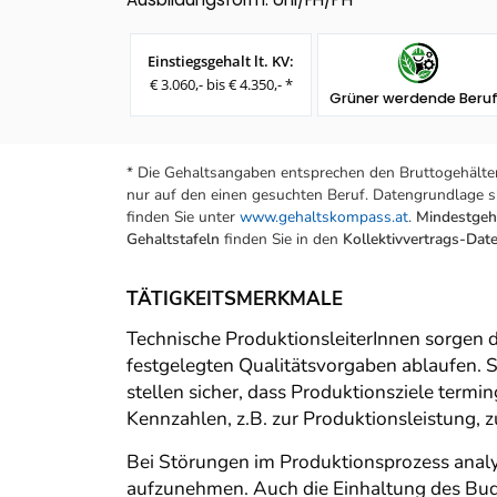
Einstiegsgehalt lt. KV:
€ 3.060,- bis € 4.350,- *
Grüner werdende Beru
* Die Gehaltsangaben entsprechen den Bruttogehälter
nur auf den einen gesuchten Beruf. Datengrundlage si
finden Sie unter
www.gehaltskompass.at
.
Mindestgeha
Gehaltstafeln
finden Sie in den
Kollektivvertrags-Da
TÄTIGKEITSMERKMALE
Technische ProduktionsleiterInnen sorgen 
festgelegten Qualitätsvorgaben ablaufen. S
stellen sicher, dass Produktionsziele term
Kennzahlen, z.B. zur Produktionsleistung,
Bei Störungen im Produktionsprozess analy
aufzunehmen. Auch die Einhaltung des Bud