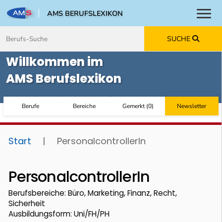
AMS BERUFSLEXIKON
Toggl
Zum Inhalt springen
Zum Navmenü springen
Zur Suche springen
Zur Footer springen
SUCHE
Willkommen im
AMS Berufslexikon
Berufe
Bereiche
Gemerkt
(
0
)
Newsletter
Start
|
PersonalcontrollerIn
PersonalcontrollerIn
Berufsbereiche: Büro, Marketing, Finanz, Recht,
Sicherheit
Ausbildungsform: Uni/FH/PH