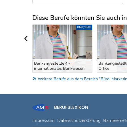
Diese Berufe könnten Sie auch int
Uber weitere Berufsvorschläge
BMS/BHS
BMS/BHS
vorheriger Bereich
R - Back-
BankangestellteR -
Bankangestellt
internationales Bankwesen
Office
Weitere Berufe aus dem Bereich "Büro, Marketing
BERUFSLEXIKON
Impressum
Datenschutzerklärung
Barrierefrei