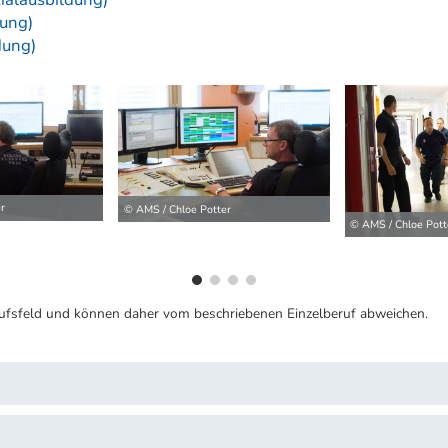
dung)
dung)
ilder
r
© AMS / Chloe Potter
© AMS / Chloe Pott
ufsfeld und können daher vom beschriebenen Einzelberuf abweichen.