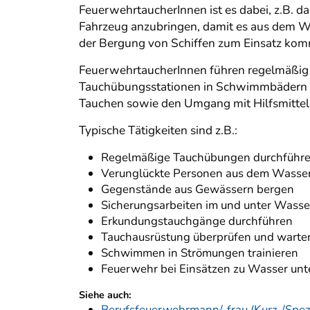
FeuerwehrtaucherInnen ist es dabei, z.B. d
Fahrzeug anzubringen, damit es aus dem Wa
der Bergung von Schiffen zum Einsatz ko
FeuerwehrtaucherInnen führen regelmäßig 
Tauchübungsstationen in Schwimmbädern od
Tauchen sowie den Umgang mit Hilfsmittel
Typische Tätigkeiten sind z.B.:
Regelmäßige Tauchübungen durchführ
Verunglückte Personen aus dem Wasser
Gegenstände aus Gewässern bergen
Sicherungsarbeiten im und unter Wasse
Erkundungstauchgänge durchführen
Tauchausrüstung überprüfen und warte
Schwimmen in Strömungen trainieren
Feuerwehr bei Einsätzen zu Wasser unt
Siehe auch:
Berufsfeuerwehrmann/-frau (Kurz-/Spez