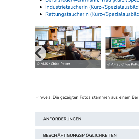
IndustrietaucherIn (Kurz-/Spezialausbil
RettungstaucherIn (Kurz-/Spezialausbil
vorherige B
© AMS / Chloe Potter
© AMS / Chloe Potte
Hinweis: Die gezeigten Fotos stammen aus einem Ber
ANFORDERUNGEN
BESCHÄFTIGUNGSMÖGLICHKEITEN