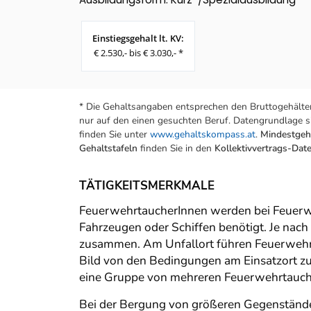
Einstiegsgehalt lt. KV:
€ 2.530,- bis € 3.030,- *
* Die Gehaltsangaben entsprechen den Bruttogehälter
nur auf den einen gesuchten Beruf. Datengrundlage si
finden Sie unter
www.gehaltskompass.at
.
Mindestgeha
Gehaltstafeln
finden Sie in den
Kollektivvertrags-Da
TÄTIGKEITSMERKMALE
FeuerwehrtaucherInnen werden bei Feuerwe
Fahrzeugen oder Schiffen benötigt. Je nach
zusammen. Am Unfallort führen Feuerwehr
Bild von den Bedingungen am Einsatzort zu
eine Gruppe von mehreren Feuerwehrtauc
Bei der Bergung von größeren Gegenstände