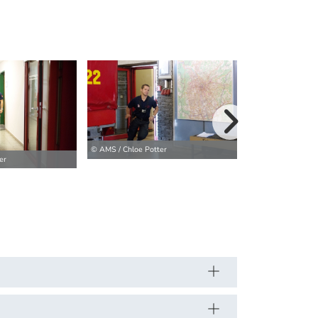
weitere Bilder>
© AMS / Chloe Potter
© AMS / Chloe Pot
er