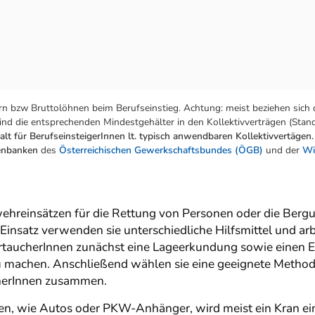
n bzw Bruttolöhnen beim Berufseinstieg. Achtung: meist beziehen sich 
nd die entsprechenden Mindestgehälter in den Kollektivverträgen (Stand:
lt für BerufseinsteigerInnen lt. typisch anwendbaren Kollektivvertägen.
tenbanken
des
Österreichischen Gewerkschaftsbundes (ÖGB)
und der
Wi
hreinsätzen für die Rettung von Personen oder die Berg
 Einsatz verwenden sie unterschiedliche Hilfsmittel und a
taucherInnen zunächst eine Lageerkundung sowie einen E
 machen. Anschließend wählen sie eine geeignete Methode
herInnen zusammen.
n, wie Autos oder PKW-Anhänger, wird meist ein Kran ei