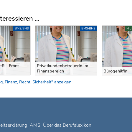
eressieren ...
BMS/BHS
BMS/BHS
HI
eR - Front-
PrivatkundenbetreuerIn im
Finanzbereich
BürogehilfIn
, Finanz, Recht, Sicherheit" anzeigen
heitserklärung
AMS
Über das Berufslexikon