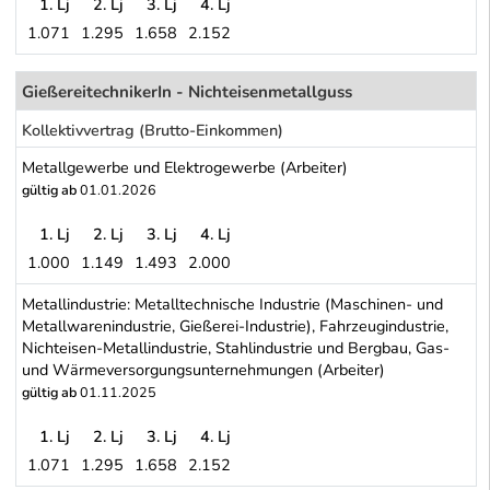
1. Lj
2. Lj
3. Lj
4. Lj
1.071
1.295
1.658
2.152
Metallindustrie: Metalltechnische Industrie (Maschinen- und Meta
Schwerpunkt Tabelle
GießereitechnikerIn - Nichteisenmetallguss
Kollektivvertrag (Brutto-Einkommen)
Metallgewerbe und Elektrogewerbe (Arbeiter)
gültig ab
01.01.2026
1. Lj
2. Lj
3. Lj
4. Lj
1.000
1.149
1.493
2.000
Metallgewerbe und Elektrogewerbe (Arbeiter)
Metallindustrie: Metalltechnische Industrie (Maschinen- und
Metallwarenindustrie, Gießerei-Industrie), Fahrzeugindustrie,
Nichteisen-Metallindustrie, Stahlindustrie und Bergbau, Gas-
und Wärmeversorgungsunternehmungen (Arbeiter)
gültig ab
01.11.2025
1. Lj
2. Lj
3. Lj
4. Lj
1.071
1.295
1.658
2.152