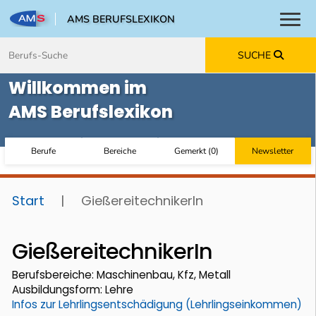
AMS BERUFSLEXIKON
Toggl
Zum Inhalt springen
Zum Navmenü springen
Zur Suche springen
Zur Footer springen
SUCHE
Willkommen im
AMS Berufslexikon
Berufe
Bereiche
Gemerkt
(
0
)
Newsletter
Start
|
GießereitechnikerIn
GießereitechnikerIn
Berufsbereiche: Maschinenbau, Kfz, Metall
Ausbildungsform: Lehre
Infos zur Lehrlingsentschädigung (Lehrlingseinkommen)