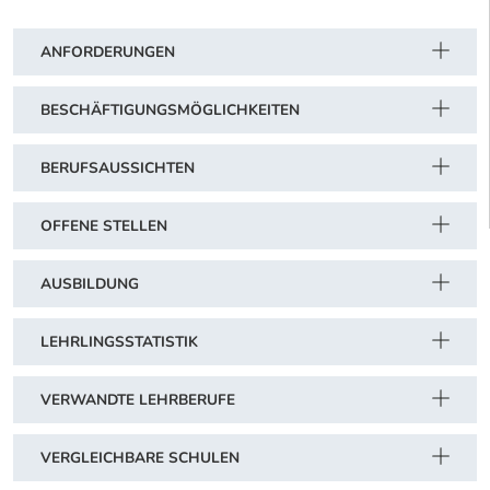
Metallindustrie: Metalltechnische Industrie (Maschinen- und Meta
Schwerpunkt Tabelle
ANFORDERUNGEN
BESCHÄFTIGUNGSMÖGLICHKEITEN
BERUFSAUSSICHTEN
OFFENE STELLEN
AUSBILDUNG
LEHRLINGSSTATISTIK
VERWANDTE LEHRBERUFE
VERGLEICHBARE SCHULEN