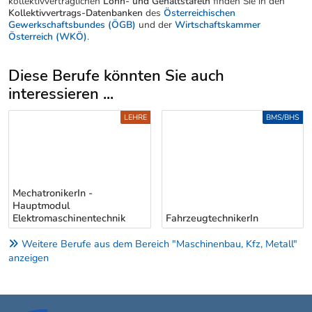
kollektivvertraglichen
Lohn- und Gehaltstafeln
finden Sie in den
Kollektivvertrags-Datenbanken
des
Österreichischen
Gewerkschaftsbundes (ÖGB)
und der
Wirtschaftskammer
Österreich (WKÖ)
.
Diese Berufe könnten Sie auch
interessieren ...
Uber weitere Berufsvorschläge
LEHRE
BMS/BHS
MechatronikerIn -
Hauptmodul
Elektromaschinentechnik
FahrzeugtechnikerIn
Weitere Berufe aus dem Bereich "Maschinenbau, Kfz, Metall"
anzeigen