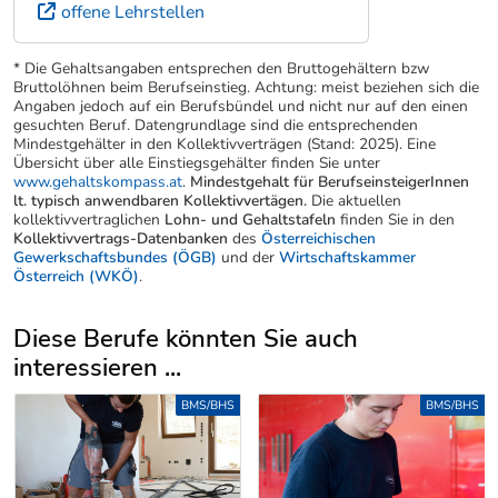
offene Lehrstellen
* Die Gehaltsangaben entsprechen den Bruttogehältern bzw
Bruttolöhnen beim Berufseinstieg. Achtung: meist beziehen sich die
Angaben jedoch auf ein Berufsbündel und nicht nur auf den einen
gesuchten Beruf. Datengrundlage sind die entsprechenden
Mindestgehälter in den Kollektivverträgen (Stand: 2025). Eine
Übersicht über alle Einstiegsgehälter finden Sie unter
www.gehaltskompass.at
.
Mindestgehalt für BerufseinsteigerInnen
lt. typisch anwendbaren Kollektivvertägen.
Die aktuellen
kollektivvertraglichen
Lohn- und Gehaltstafeln
finden Sie in den
Kollektivvertrags-Datenbanken
des
Österreichischen
Gewerkschaftsbundes (ÖGB)
und der
Wirtschaftskammer
Österreich (WKÖ)
.
Diese Berufe könnten Sie auch
interessieren ...
Uber weitere Berufsvorschläge
BMS/BHS
BMS/BHS