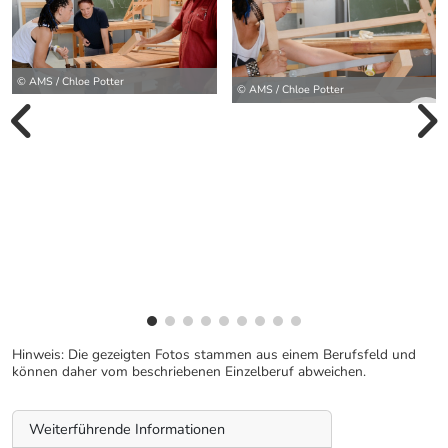
© AMS / Chloe Potter
© AMS / Chloe Potter
vorherige Bilde
wei
Hinweis: Die gezeigten Fotos stammen aus einem Berufsfeld und
können daher vom beschriebenen Einzelberuf abweichen.
Weiterführende Informationen