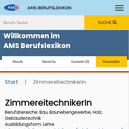
AMS BERUFSLEXIKON
Toggl
Zum Inhalt springen
Zum Navmenü springen
Zur Suche springen
Zur Footer springen
SUCHE
Willkommen im
AMS Berufslexikon
Berufe
Bereiche
Gemerkt
(
0
)
Newsletter
Start
|
ZimmereitechnikerIn
ZimmereitechnikerIn
Berufsbereiche: Bau, Baunebengewerbe, Holz,
Gebäudetechnik
Ausbildungsform: Lehre