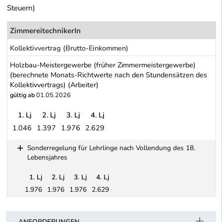
Steuern)
ZimmereitechnikerIn
Kollektivvertrag (Brutto-Einkommen)
Holzbau-Meistergewerbe (früher Zimmermeistergewerbe)
(berechnete Monats-Richtwerte nach den Stundensätzen des
Kollektivvertrags) (Arbeiter)
gültig ab
01.05.2026
1. Lj
2. Lj
3. Lj
4. Lj
1.046
1.397
1.976
2.629
Holzbau-Meistergewerbe (früher Zimmermeistergewerbe) (berechne
Sonderregelung für Lehrlinge nach Vollendung des 18.
Lebensjahres
1. Lj
2. Lj
3. Lj
4. Lj
1.976
1.976
1.976
2.629
Schwerpunkt Tabelle
Sonderregelung für Lehrlinge nach Vollendung des 18. Lebensja
ANFORDERUNGEN