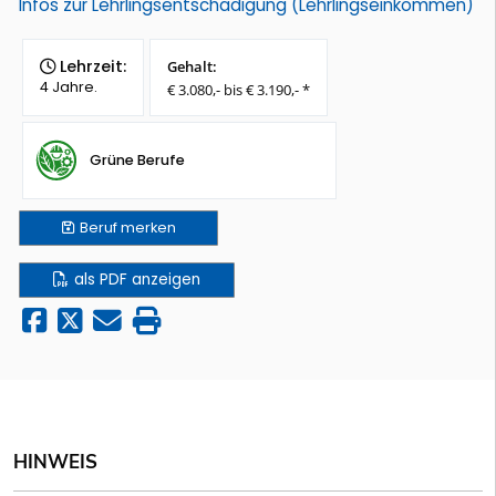
Infos zur Lehrlingsentschädigung (Lehrlingseinkommen)
Lehrzeit:
Gehalt:
4 Jahre.
€ 3.080,- bis € 3.190,- *
Grüne Berufe
Beruf
merken
als PDF anzeigen
HINWEIS