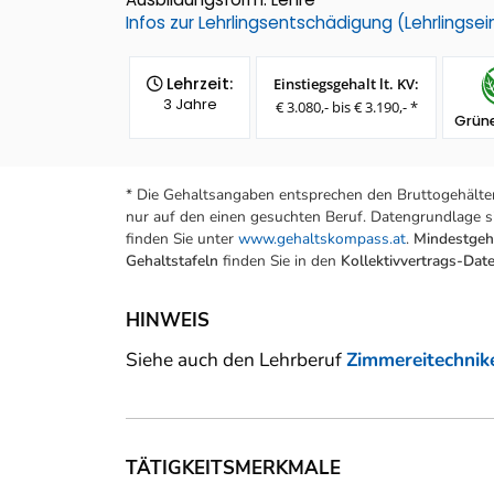
Infos zur Lehrlingsentschädigung (Lehrlings
Lehrzeit:
Einstiegsgehalt lt. KV:
3 Jahre
€ 3.080,- bis € 3.190,- *
Grüne
* Die Gehaltsangaben entsprechen den Bruttogehälter
nur auf den einen gesuchten Beruf. Datengrundlage si
finden Sie unter
www.gehaltskompass.at
.
Mindestgeha
Gehaltstafeln
finden Sie in den
Kollektivvertrags-Da
HINWEIS
Siehe auch den Lehrberuf
Zimmereitechnike
TÄTIGKEITSMERKMALE