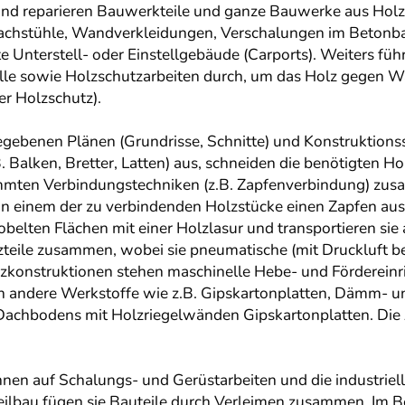
und reparieren Bauwerkteile und ganze Bauwerke aus Holz
Dachstühle, Wandverkleidungen, Verschalungen im Betonb
te Unterstell- oder Einstellgebäude (Carports). Weiters 
le sowie Holzschutzarbeiten durch, um das Holz gegen W
er Holzschutz).
ebenen Plänen (Grundrisse, Schnitte) und Konstruktionssk
Balken, Bretter, Latten) aus, schneiden die benötigten Ho
immten Verbindungstechniken (z.B. Zapfenverbindung) zus
n einem der zu verbindenden Holzstücke einen Zapfen aus
belten Flächen mit einer Holzlasur und transportieren si
lzteile zusammen, wobei sie pneumatische (mit Druckluft 
konstruktionen stehen maschinelle Hebe- und Fördereinr
 andere Werkstoffe wie z.B. Gipskartonplatten, Dämm- und
Dachbodens mit Holzriegelwänden Gipskartonplatten. Di
nen auf Schalungs- und Gerüstarbeiten und die industriell
igteilbau fügen sie Bauteile durch Verleimen zusammen. Im 