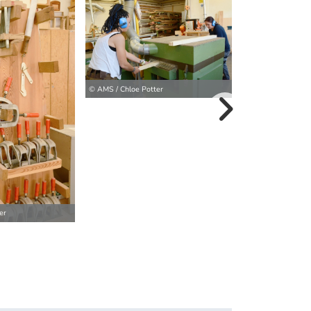
© AMS / Chloe Pot
© AMS / Chloe Potter
weitere Bilder>
er