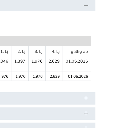
1. Lj
2. Lj
3. Lj
4. Lj
gültig ab
.046
1.397
1.976
2.629
01.05.2026
1.976
1.976
1.976
2.629
01.05.2026