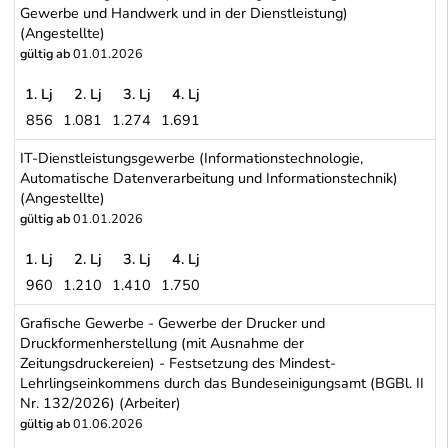
Gewerbe und Handwerk und in der Dienstleistung)
(Angestellte)
gültig ab
01.01.2026
1. Lj
2. Lj
3. Lj
4. Lj
856
1.081
1.274
1.691
Gewerbe-Angestellte (Kollektivertrag für die Angestellten im Gew
IT-Dienstleistungsgewerbe (Informationstechnologie,
Automatische Datenverarbeitung und Informationstechnik)
(Angestellte)
gültig ab
01.01.2026
1. Lj
2. Lj
3. Lj
4. Lj
960
1.210
1.410
1.750
IT-Dienstleistungsgewerbe (Informationstechnologie, Automatisch
Grafische Gewerbe - Gewerbe der Drucker und
Druckformenherstellung (mit Ausnahme der
Zeitungsdruckereien) - Festsetzung des Mindest-
Lehrlingseinkommens durch das Bundeseinigungsamt (BGBl. II
Nr. 132/2026) (Arbeiter)
gültig ab
01.06.2026