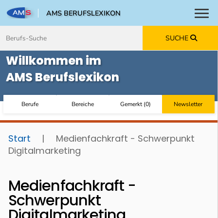
AMS BERUFSLEXIKON
Toggl
Zum Inhalt springen
Zum Navmenü springen
Zur Suche springen
Zur Footer springen
SUCHE
Willkommen im
AMS Berufslexikon
Berufe
Bereiche
Gemerkt
(
0
)
Newsletter
Start
|
Medienfachkraft - Schwerpunkt
Digitalmarketing
Medienfachkraft -
Schwerpunkt
Digitalmarketing