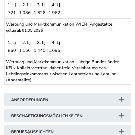
1. Lj
2. Lj
3. Lj
4. Lj
721
1.086
1.626
1.962
Grafische Gewerbe - Gewerbe der Drucker und Druckformenherstel
Werbung und Marktkommunikation WIEN (Angestellte)
gültig ab
01.05.2026
1. Lj
2. Lj
3. Lj
4. Lj
860
1.156
1.440
1.695
Werbung und Marktkommunikation WIEN (Angestellte)
Werbung und Marktkommunikation - übrige Bundesländer:
KEIN Kollektivvertrag, daher freie Vereinbarung des
Lehrlingseinkommens zwischen Lehrbetrieb und Lehrling!
(Angestellte)
Schwerpunkt Tabelle
ANFORDERUNGEN
BESCHÄFTIGUNGSMÖGLICHKEITEN
BERUFSAUSSICHTEN