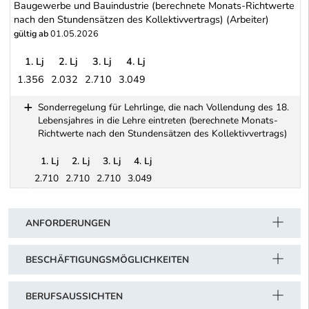
Baugewerbe und Bauindustrie (berechnete Monats-Richtwerte
nach den Stundensätzen des Kollektivvertrags) (Arbeiter)
gültig ab
01.05.2026
1. Lj
2. Lj
3. Lj
4. Lj
1.356
2.032
2.710
3.049
Baugewerbe und Bauindustrie (berechnete Monats-Richtwerte nach
Sonderregelung für Lehrlinge, die nach Vollendung des 18.
Lebensjahres in die Lehre eintreten (berechnete Monats-
Richtwerte nach den Stundensätzen des Kollektivvertrags)
1. Lj
2. Lj
3. Lj
4. Lj
2.710
2.710
2.710
3.049
Schwerpunkt Tabelle
Sonderregelung für Lehrlinge, die nach Vollendung des 18. Leben
ANFORDERUNGEN
BESCHÄFTIGUNGSMÖGLICHKEITEN
BERUFSAUSSICHTEN