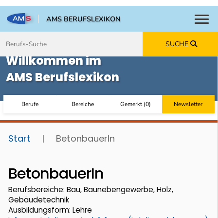
AMS BERUFSLEXIKON
Toggl
Zum Inhalt springen
Zum Navmenü springen
Zur Suche springen
Zur Footer springen
SUCHE
Willkommen im
AMS Berufslexikon
Berufe
Bereiche
Gemerkt
(
0
)
Newsletter
Start
|
BetonbauerIn
BetonbauerIn
Berufsbereiche: Bau, Baunebengewerbe, Holz,
Gebäudetechnik
Ausbildungsform: Lehre