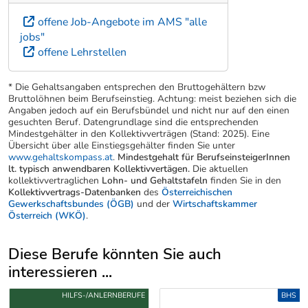
offene Job-Angebote im AMS "alle
jobs"
offene Lehrstellen
* Die Gehaltsangaben entsprechen den Bruttogehältern bzw
Bruttolöhnen beim Berufseinstieg. Achtung: meist beziehen sich die
Angaben jedoch auf ein Berufsbündel und nicht nur auf den einen
gesuchten Beruf. Datengrundlage sind die entsprechenden
Mindestgehälter in den Kollektivverträgen (Stand: 2025). Eine
Übersicht über alle Einstiegsgehälter finden Sie unter
www.gehaltskompass.at
.
Mindestgehalt für BerufseinsteigerInnen
lt. typisch anwendbaren Kollektivvertägen.
Die aktuellen
kollektivvertraglichen
Lohn- und Gehaltstafeln
finden Sie in den
Kollektivvertrags-Datenbanken
des
Österreichischen
Gewerkschaftsbundes (ÖGB)
und der
Wirtschaftskammer
Österreich (WKÖ)
.
Diese Berufe könnten Sie auch
interessieren ...
Uber weitere Berufsvorschläge
HILFS-/ANLERNBERUFE
BHS