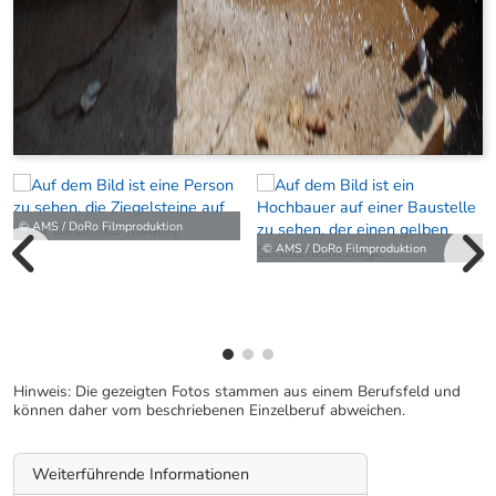
© AMS / DoRo Filmproduktion
© AMS / DoRo Filmproduktion
vorherige Bilde
wei
Hinweis: Die gezeigten Fotos stammen aus einem Berufsfeld und
können daher vom beschriebenen Einzelberuf abweichen.
Weiterführende Informationen