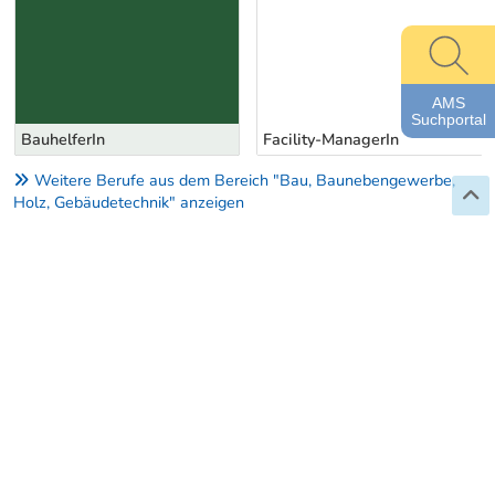
AMS
Suchportal
BauhelferIn
Facility-ManagerIn
Weitere Berufe aus dem Bereich "Bau, Baunebengewerbe,
Holz, Gebäudetechnik" anzeigen
BERUFSLEXIKON
Impressum
Datenschutzerklärung
Barrierefreiheitserklärung
AMS
Über das Berufslexikon