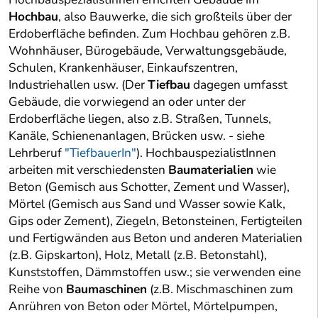
Hochbau
, also Bauwerke, die sich großteils über der
Erdoberfläche befinden. Zum Hochbau gehören z.B.
Wohnhäuser, Bürogebäude, Verwaltungsgebäude,
Schulen, Krankenhäuser, Einkaufszentren,
Industriehallen usw. (Der
Tiefbau
dagegen umfasst
Gebäude, die vorwiegend an oder unter der
Erdoberfläche liegen, also z.B. Straßen, Tunnels,
Kanäle, Schienenanlagen, Brücken usw. - siehe
Lehrberuf
"TiefbauerIn"
). HochbauspezialistInnen
arbeiten mit verschiedensten
Baumaterialien
wie
Beton (Gemisch aus Schotter, Zement und Wasser),
Mörtel (Gemisch aus Sand und Wasser sowie Kalk,
Gips oder Zement), Ziegeln, Betonsteinen, Fertigteilen
und Fertigwänden aus Beton und anderen Materialien
(z.B. Gipskarton), Holz, Metall (z.B. Betonstahl),
Kunststoffen, Dämmstoffen usw.; sie verwenden eine
Reihe von
Baumaschinen
(z.B. Mischmaschinen zum
Anrühren von Beton oder Mörtel, Mörtelpumpen,