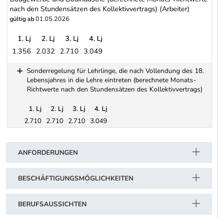
nach den Stundensätzen des Kollektivvertrags) (Arbeiter)
gültig ab
01.05.2026
1. Lj
2. Lj
3. Lj
4. Lj
1.356
2.032
2.710
3.049
Baugewerbe und Bauindustrie (berechnete Monats-Richtwerte nach
Sonderregelung für Lehrlinge, die nach Vollendung des 18.
Lebensjahres in die Lehre eintreten (berechnete Monats-
Richtwerte nach den Stundensätzen des Kollektivvertrags)
1. Lj
2. Lj
3. Lj
4. Lj
2.710
2.710
2.710
3.049
Schwerpunkt Tabelle
Sonderregelung für Lehrlinge, die nach Vollendung des 18. Leben
ANFORDERUNGEN
BESCHÄFTIGUNGSMÖGLICHKEITEN
BERUFSAUSSICHTEN