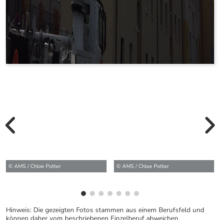
vorherige Bilde
wei
© AMS / Chloe Potter
© AMS / Chloe Potter
Hinweis: Die gezeigten Fotos stammen aus einem Berufsfeld und
können daher vom beschriebenen Einzelberuf abweichen.