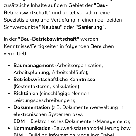
zusätzliche Inhalte auf dem Gebiet der
"Bau-
Betriebswirtschaft"
und bietet vor allem eine
Spezialisierung und Vertiefung in einem der beiden
Schwerpunkte
"Neubau"
oder
"Sanierung"
.
In der
"Bau-Betriebswirtschaft"
werden
Kenntnisse/Fertigkeiten in folgenden Bereichen
vermittelt:
Baumanagement
(Arbeitsorganisation,
Arbeitsplanung, Arbeitsabläufe);
Betriebswirtschaftliche Kenntnisse
(Kostenfaktoren, Kalkulation);
Richtlinien
(einschlägige Normen,
Leistungsbeschreibungen);
Dokumentation
(z.B. Dokumentenverwaltung in
elektronischen Systemen bzw.
EDM
=
E
lektronisches
D
okumenten-
M
anagement);
Kommunikation
(Bauwerksdatenmodellierung bzw.
BIM
= Building Information Modeling: Dabei