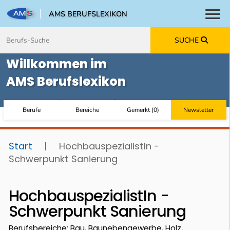
AMS BERUFSLEXIKON
Toggl
Zum Inhalt springen
Zum Navmenü springen
Zur Suche springen
Zur Footer springen
SUCHE
Willkommen im
AMS Berufslexikon
Berufe
Bereiche
Gemerkt
(
0
)
Newsletter
Start
|
HochbauspezialistIn -
Schwerpunkt Sanierung
HochbauspezialistIn -
Schwerpunkt Sanierung
Berufsbereiche: Bau, Baunebengewerbe, Holz,