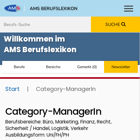
AMS BERUFSLEXIKON
Toggl
Zum Inhalt springen
Zum Navmenü springen
Zur Suche springen
Zur Footer springen
SUCHE
Willkommen im
AMS Berufslexikon
Berufe
Bereiche
Gemerkt
(
0
)
Newsletter
Start
|
Category-ManagerIn
Category-ManagerIn
Berufsbereiche: Büro, Marketing, Finanz, Recht,
Sicherheit / Handel, Logistik, Verkehr
Ausbildungsform: Uni/FH/PH