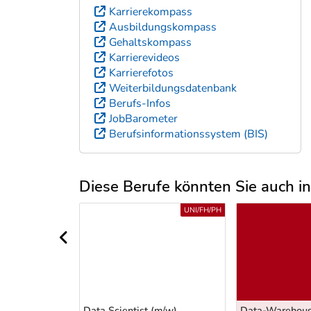
Karrierekompass
Ausbildungskompass
Gehaltskompass
Karrierevideos
Karrierefotos
Weiterbildungsdatenbank
Berufs-Infos
JobBarometer
Berufsinformationssystem (BIS)
Diese Berufe könnten Sie auch int
Uber weitere Berufsvorschläge
BMS/BHS
UNI/FH/PH
vorheriger Bereich
e-ManagerIn
Data Scientist (m/w)
Data-Warehou