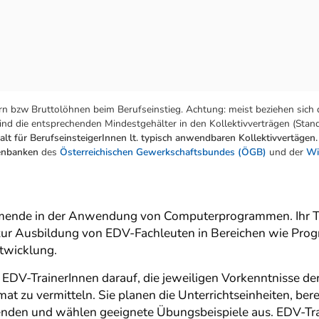
n bzw Bruttolöhnen beim Berufseinstieg. Achtung: meist beziehen sich 
nd die entsprechenden Mindestgehälter in den Kollektivverträgen (Stand:
lt für BerufseinsteigerInnen lt. typisch anwendbaren Kollektivvertägen.
tenbanken
des
Österreichischen Gewerkschaftsbundes (ÖGB)
und der
Wi
mende in der Anwendung von Computerprogrammen. Ihr Tätig
 zur Ausbildung von EDV-Fachleuten in Bereichen wie Pro
twicklung.
 EDV-TrainerInnen darauf, die jeweiligen Vorkenntnisse d
at zu vermitteln. Sie planen die Unterrichtseinheiten, bere
nden und wählen geeignete Übungsbeispiele aus. EDV-Trai