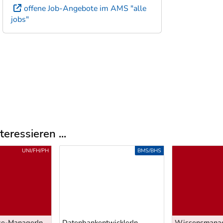
offene Job-Angebote im AMS "alle
jobs"
eressieren ...
UNI/FH/PH
BMS/BHS
se-ManagerIn
DatenbankentwicklerIn
Wissensmanag