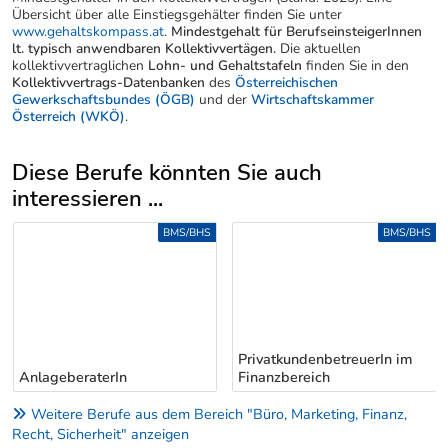
Übersicht über alle Einstiegsgehälter finden Sie unter
www.gehaltskompass.at
.
Mindestgehalt für BerufseinsteigerInnen
lt. typisch anwendbaren Kollektivvertägen.
Die aktuellen
kollektivvertraglichen
Lohn- und Gehaltstafeln
finden Sie in den
Kollektivvertrags-Datenbanken
des
Österreichischen
Gewerkschaftsbundes (ÖGB)
und der
Wirtschaftskammer
Österreich (WKÖ)
.
Diese Berufe könnten Sie auch
interessieren ...
Uber weitere Berufsvorschläge
BMS/BHS
BMS/BHS
PrivatkundenbetreuerIn im
AnlageberaterIn
Finanzbereich
Weitere Berufe aus dem Bereich "Büro, Marketing, Finanz,
Recht, Sicherheit" anzeigen