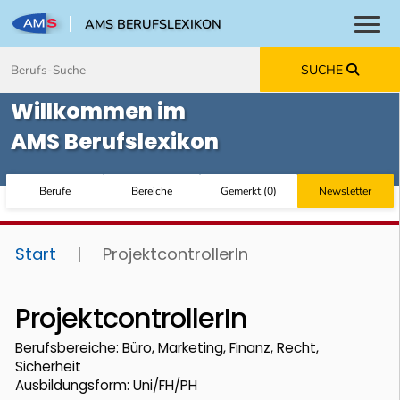
AMS BERUFSLEXIKON
Toggl
Zum Inhalt springen
Zum Navmenü springen
Zur Suche springen
Zur Footer springen
SUCHE
Willkommen im
AMS Berufslexikon
Berufe
Bereiche
Gemerkt
(
0
)
Newsletter
Start
|
ProjektcontrollerIn
ProjektcontrollerIn
Berufsbereiche: Büro, Marketing, Finanz, Recht,
Sicherheit
Ausbildungsform: Uni/FH/PH