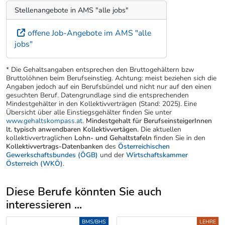
Stellenangebote in AMS "alle jobs"
offene Job-Angebote im AMS "alle
jobs"
* Die Gehaltsangaben entsprechen den Bruttogehältern bzw
Bruttolöhnen beim Berufseinstieg. Achtung: meist beziehen sich die
Angaben jedoch auf ein Berufsbündel und nicht nur auf den einen
gesuchten Beruf. Datengrundlage sind die entsprechenden
Mindestgehälter in den Kollektivverträgen (Stand: 2025). Eine
Übersicht über alle Einstiegsgehälter finden Sie unter
www.gehaltskompass.at
.
Mindestgehalt für BerufseinsteigerInnen
lt. typisch anwendbaren Kollektivvertägen.
Die aktuellen
kollektivvertraglichen
Lohn- und Gehaltstafeln
finden Sie in den
Kollektivvertrags-Datenbanken
des
Österreichischen
Gewerkschaftsbundes (ÖGB)
und der
Wirtschaftskammer
Österreich (WKÖ)
.
Diese Berufe könnten Sie auch
interessieren ...
Uber weitere Berufsvorschläge
BMS/BHS
LEHRE