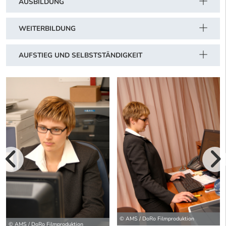
AUSBILDUNG
WEITERBILDUNG
AUFSTIEG UND SELBSTSTÄNDIGKEIT
vorherige Bilde
wei
© AMS / DoRo Filmproduktion
© AMS / DoRo Filmproduktion