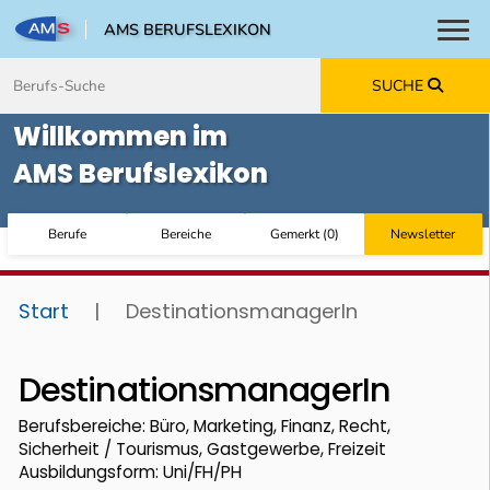
AMS BERUFSLEXIKON
Toggl
Zum Inhalt springen
Zum Navmenü springen
Zur Suche springen
Zur Footer springen
SUCHE
Willkommen im
AMS Berufslexikon
Berufe
Bereiche
Gemerkt
(
0
)
Newsletter
Start
|
DestinationsmanagerIn
DestinationsmanagerIn
Berufsbereiche: Büro, Marketing, Finanz, Recht,
Sicherheit / Tourismus, Gastgewerbe, Freizeit
Ausbildungsform: Uni/FH/PH