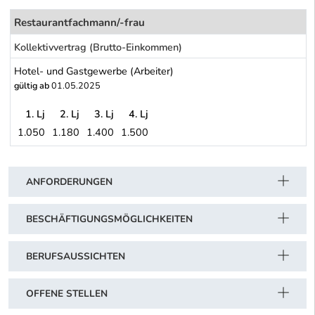
Restaurantfachmann/-frau
Kollektivvertrag (Brutto-Einkommen)
Hotel- und Gastgewerbe (Arbeiter)
gültig ab
01.05.2025
1. Lj
2. Lj
3. Lj
4. Lj
1.050
1.180
1.400
1.500
Hotel- und Gastgewerbe (Arbeiter)
Schwerpunkt Tabelle
ANFORDERUNGEN
BESCHÄFTIGUNGSMÖGLICHKEITEN
BERUFSAUSSICHTEN
OFFENE STELLEN