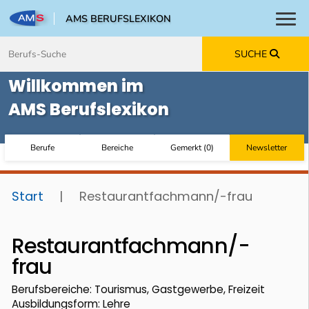
AMS BERUFSLEXIKON
Toggl
Zum Inhalt springen
Zum Navmenü springen
Zur Suche springen
Zur Footer springen
SUCHE
Willkommen im
AMS Berufslexikon
Berufe
Bereiche
Gemerkt
(
0
)
Newsletter
Start
|
Restaurantfachmann/-frau
Restaurantfachmann/-
frau
Berufsbereiche: Tourismus, Gastgewerbe, Freizeit
Ausbildungsform: Lehre