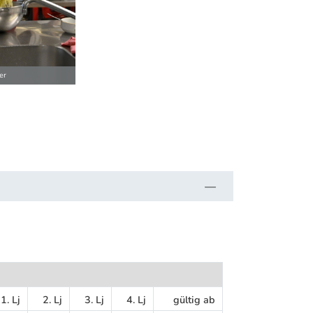
er
1. Lj
2. Lj
3. Lj
4. Lj
gültig ab