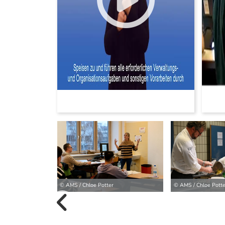
© AMS / Chloe Potter
© AMS / Chloe Potte
vorherige B