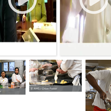
© AMS / Chloe Potter
r
ilder