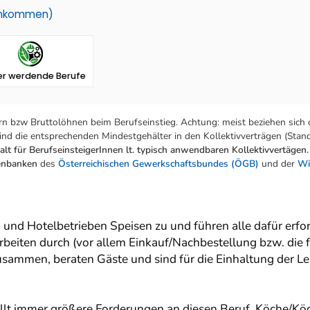
einkommen)
er werdende Berufe
n bzw Bruttolöhnen beim Berufseinstieg. Achtung: meist beziehen sich 
nd die entsprechenden Mindestgehälter in den Kollektivverträgen (Stand:
lt für BerufseinsteigerInnen lt. typisch anwendbaren Kollektivvertägen.
tenbanken
des
Österreichischen Gewerkschaftsbundes (ÖGB)
und der
Wi
und Hotelbetrieben Speisen zu und führen alle dafür erfo
beiten durch (vor allem Einkauf/Nachbestellung bzw. die 
 zusammen, beraten Gäste und sind für die Einhaltung der L
llt immer größere Forderungen an diesen Beruf. Köche/Kö