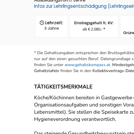
Infos zur Lehrlingsentschädigung (Lehrlings
Lehrzeit:
Einstiegsgehalt lt. KV:
3 Jahre
ab € 2.080,- *
Grün
* Die Gehaltsangaben entsprechen den Bruttogehälter
nur auf den einen gesuchten Beruf. Datengrundlage si
finden Sie unter
www.gehaltskompass.at
.
Mindestgeha
Gehaltstafeln
finden Sie in den
Kollektivvertrags-Da
TÄTIGKEITSMERKMALE
Köche/Köchinnen bereiten in Gastgewerbe- 
Organisationsaufgaben und sonstigen Vorar
Lebensmittel). Sie stellen die Speisekarte
Hygieneverordnung verantwortlich.
Das steigende Gesundheitsbewusstsein ste