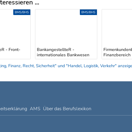
eressieren ...
BMS/BHS
BMS/BHS
eR - Front-
BankangestellteR -
Firmenkundenb
internationales Bankwesen
Finanzbereich
g, Finanz, Recht, Sicherheit" und "Handel, Logistik, Verkehr" anzeig
heitserklärung
AMS
Über das Berufslexikon