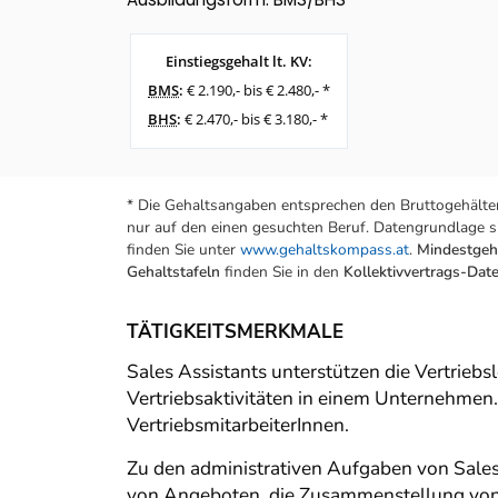
Einstiegsgehalt lt. KV:
BMS
:
€ 2.190,- bis € 2.480,- *
BHS
:
€ 2.470,- bis € 3.180,- *
* Die Gehaltsangaben entsprechen den Bruttogehälter
nur auf den einen gesuchten Beruf. Datengrundlage si
finden Sie unter
www.gehaltskompass.at
.
Mindestgeha
Gehaltstafeln
finden Sie in den
Kollektivvertrags-Da
TÄTIGKEITSMERKMALE
Sales Assistants unterstützen die Vertrieb
Vertriebsaktivitäten in einem Unternehmen.
VertriebsmitarbeiterInnen.
Zu den administrativen Aufgaben von Sales
von Angeboten, die Zusammenstellung von 