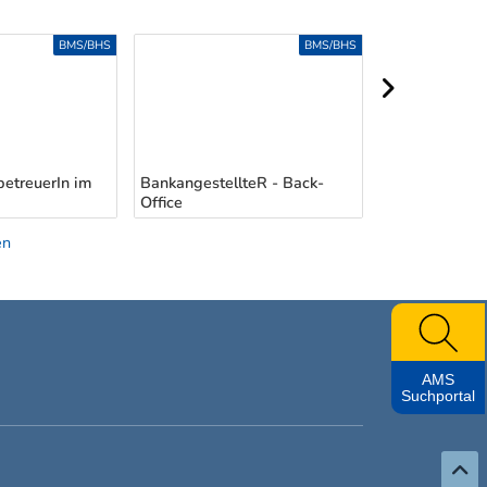
BMS/BHS
BMS/BHS
nächster Berei
etreuerIn im
BankangestellteR - Back-
Office
AnalystIn
en
AMS
Suchportal