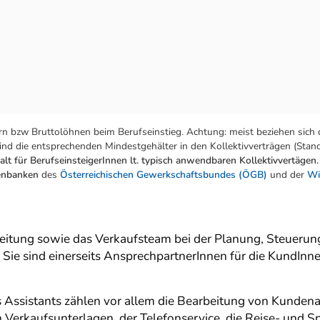
n bzw Bruttolöhnen beim Berufseinstieg. Achtung: meist beziehen sich 
nd die entsprechenden Mindestgehälter in den Kollektivverträgen (Stand:
lt für BerufseinsteigerInnen lt. typisch anwendbaren Kollektivvertägen.
tenbanken
des
Österreichischen Gewerkschaftsbundes (ÖGB)
und der
Wi
sleitung sowie das Verkaufsteam bei der Planung, Steueru
 Sie sind einerseits AnsprechpartnerInnen für die KundInn
 Assistants zählen vor allem die Bearbeitung von Kundena
Verkaufsunterlagen, der Telefonservice, die Reise- und 