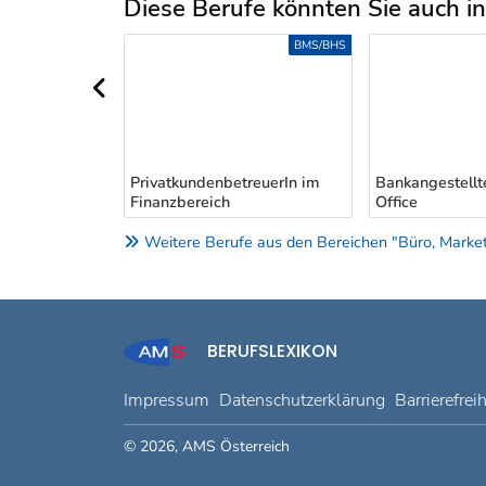
Diese Berufe könnten Sie auch int
Uber weitere Berufsvorschläge
S-/ANLERNBERUFE
BMS/BHS
vorheriger Bereich
PrivatkundenbetreuerIn im
Bankangestellt
Finanzbereich
Office
Weitere Berufe aus den Bereichen "Büro, Marketin
BERUFSLEXIKON
Impressum
Datenschutzerklärung
Barrierefrei
© 2026, AMS Österreich