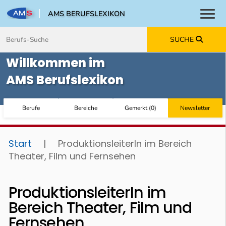
AMS BERUFSLEXIKON
Toggl
Zum Inhalt springen
Zum Navmenü springen
Zur Suche springen
Zur Footer springen
SUCHE
Willkommen im
AMS Berufslexikon
Berufe
Bereiche
Gemerkt
(
0
)
Newsletter
Start
|
ProduktionsleiterIn im Bereich
Theater, Film und Fernsehen
ProduktionsleiterIn im
Bereich Theater, Film und
Fernsehen