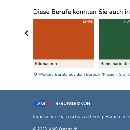
Diese Berufe könnten Sie auch int
Uber weitere Berufsvorschläge
S-/ANLERNBERUFE
LEHRE
HIL
vorheriger Bereich
BildhauerIn
Bühnenarbeiter
Weitere Berufe aus dem Bereich "Medien, Grafik
BERUFSLEXIKON
Impressum
Datenschutzerklärung
Barrierefrei
© 2026, AMS Österreich