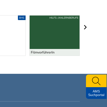
BHS
HILFS-/ANLERNBERUFE
nächster Berei
FilmvorführerIn
KunstmalerIn
AMS
Suchportal