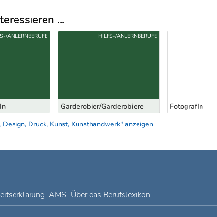
eressieren ...
FS-/ANLERNBERUFE
HILFS-/ANLERNBERUFE
In
Garderobier/Garderobiere
FotografIn
, Design, Druck, Kunst, Kunsthandwerk" anzeigen
heitserklärung
AMS
Über das Berufslexikon