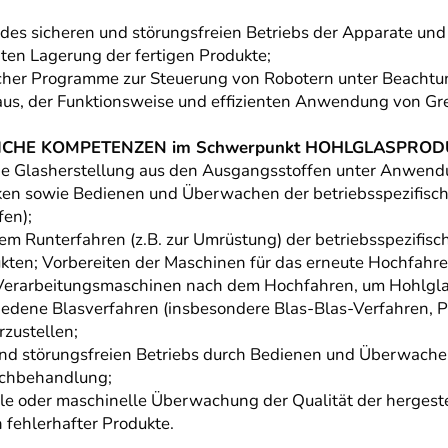
des sicheren und störungsfreien Betriebs der Apparate und
ten Lagerung der fertigen Produkte;
acher Programme zur Steuerung von Robotern unter Beachtun
s, der Funktionsweise und effizienten Anwendung von Gre
CHE KOMPETENZEN im Schwerpunkt HOHLGLASPRODU
ie Glasherstellung aus den Ausgangsstoffen unter Anwend
cken sowie Bedienen und Überwachen der betriebsspezifisc
fen);
m Runterfahren (z.B. zur Umrüstung) der betriebsspezifis
kten; Vorbereiten der Maschinen für das erneute Hochfahre
 Verarbeitungsmaschinen nach dem Hochfahren, um Hohlgla
iedene Blasverfahren (insbesondere Blas-Blas-Verfahren, P
zustellen;
und störungsfreien Betriebs durch Bedienen und Überwach
achbehandlung;
lle oder maschinelle Überwachung der Qualität der hergeste
n fehlerhafter Produkte.