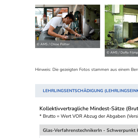
© AMS / Chloe Potter
© AMS / DoRo Filmp
Hinweis: Die gezeigten Fotos stammen aus einem Ber
LEHRLINGSENTSCHÄDIGUNG (LEHRLINGSEI
Kollektivvertragliche Mindest-Sätze (Brut
* Brutto = Wert VOR Abzug der Abgaben (Vers
Glas-VerfahrenstechnikerIn - Schwerpunkt