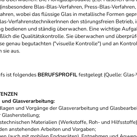
insbesondere Blas-Blas-Verfahren, Press-Blas-Verfahren, 
fahren, wobei das flüssige Glas in metallische Formen gep
as-VerfahrenstechnikerInnen den störungsfreien Betrieb,
 bedienen und ständig überwachen. Eine wichtige Aufgab
lich die Qualitätskontrolle. Sie überwachen und überprüfe
se genau begutachten ("visuelle Kontrolle") und an Kontrol
 sie aus.
fs ist folgendes
BERUFSPROFIL
festgelegt (Quelle: Glas
TENZEN
 und Glasverarbeitung:
lagen und Vorgänge der Glasverarbeitung und Glasbearbeit
r Glasherstellung;
technischen Materialien (Werkstoffe, Roh- und Hilfsstoff
en anstehenden Arbeiten und Vorgaben;
gen (auch mit mobilen Endgeräten), Entnehmen und Anwend