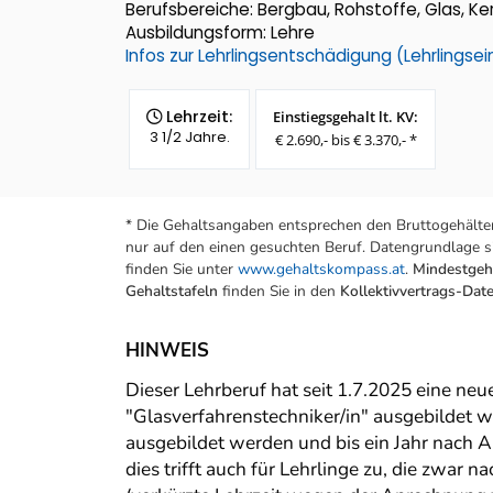
Berufsbereiche: Bergbau, Rohstoffe, Glas, Ke
Ausbildungsform: Lehre
Infos zur Lehrlingsentschädigung (Lehrlings
Lehrzeit:
Einstiegsgehalt lt. KV:
3 1/2 Jahre.
€ 2.690,- bis € 3.370,- *
* Die Gehaltsangaben entsprechen den Bruttogehälter
nur auf den einen gesuchten Beruf. Datengrundlage si
finden Sie unter
www.gehaltskompass.at
.
Mindestgeha
Gehaltstafeln
finden Sie in den
Kollektivvertrags-Da
HINWEIS
Dieser Lehrberuf hat seit 1.7.2025 eine ne
"Glasverfahrenstechniker/in" ausgebildet w
ausgebildet werden und bis ein Jahr nach A
dies trifft auch für Lehrlinge zu, die zwar