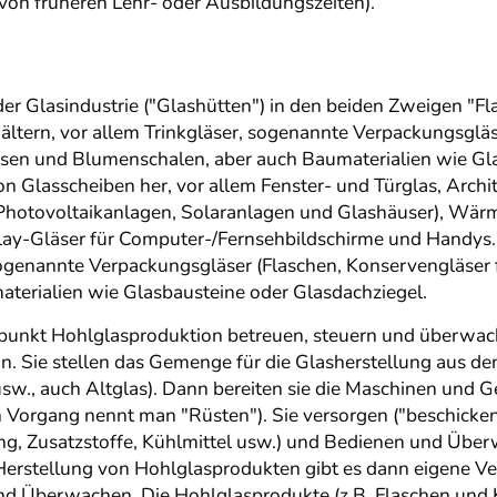
von früheren Lehr- oder Ausbildungszeiten).
der Glasindustrie ("Glashütten") in den beiden Zweigen "Fl
ltern, vor allem Trinkgläser, sogenannte Verpackungsgläs
sen und Blumenschalen, aber auch Baumaterialien wie Gla
von Glasscheiben her, vor allem Fenster- und Türglas, Archit
Photovoltaikanlagen, Solaranlagen und Glashäuser), Wärme
lay-Gläser für Computer-/Fernsehbildschirme und Handys.
 sogenannte Verpackungsgläser (Flaschen, Konservengläser 
terialien wie Glasbausteine oder Glasdachziegel.
punkt Hohlglasproduktion betreuen, steuern und überwa
n. Sie stellen das Gemenge für die Glasherstellung aus de
sw., auch Altglas). Dann bereiten sie die Maschinen und Ge
n Vorgang nennt man "Rüsten"). Sie versorgen ("beschicken
ung, Zusatzstoffe, Kühlmittel usw.) und Bedienen und Üb
Herstellung von Hohlglasprodukten gibt es dann eigene Ve
und Überwachen. Die Hohlglasprodukte (z.B. Flaschen und 