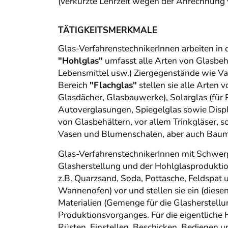
(verkürzte Lehrzeit wegen der Anrechnung 
TÄTIGKEITSMERKMALE
Glas-VerfahrenstechnikerInnen arbeiten in 
"Hohlglas"
umfasst alle Arten von Glasbehä
Lebensmittel usw.) Ziergegenstände wie Va
Bereich
"Flachglas"
stellen sie alle Arten 
Glasdächer, Glasbauwerke), Solarglas (für 
Autoverglasungen, Spiegelglas sowie Disp
von Glasbehältern, vor allem Trinkgläser,
Vasen und Blumenschalen, aber auch Bauma
Glas-VerfahrenstechnikerInnen mit Schwer
Glasherstellung und der Hohlglasproduktio
z.B. Quarzsand, Soda, Pottasche, Feldspat u
Wannenofen) vor und stellen sie ein (diese
Materialien (Gemenge für die Glasherstell
Produktionsvorganges. Für die eigentliche 
Rüsten, Einstellen, Beschicken, Bedienen 