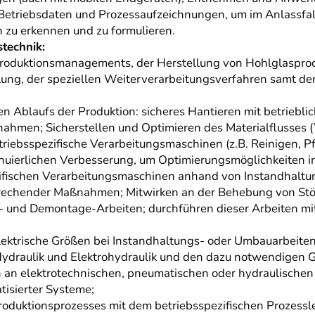
Betriebsdaten und Prozessaufzeichnungen, um im Anlassfa
 zu erkennen und zu formulieren.
stechnik:
roduktionsmanagements, der Herstellung von Hohlglasprod
ung, der speziellen Weiterverarbeitungsverfahren samt d
n Ablaufs der Produktion: sicheres Hantieren mit betriebl
ahmen; Sicherstellen und Optimieren des Materialflusses (
triebsspezifische Verarbeitungsmaschinen (z.B. Reinigen, Pf
uierlichen Verbesserung, um Optimierungsmöglichkeiten in
zifischen Verarbeitungsmaschinen anhand von Instandhalt
rechender Maßnahmen; Mitwirken an der Behebung von Stör
e- und Demontage-Arbeiten; durchführen dieser Arbeiten 
ektrische Größen bei Instandhaltungs- oder Umbauarbeiten 
Hydraulik und Elektrohydraulik und den dazu notwendigen 
 an elektrotechnischen, pneumatischen oder hydraulischen B
tisierter Systeme;
duktionsprozesses mit dem betriebsspezifischen Prozessle