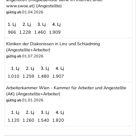
www.swoe.at) (Angestellte)
gültig ab
01.04.2026
1. Lj
2. Lj
3. Lj
4. Lj
966
1.228
1.460
1.909
Sozialwirtschaft Österreich (SWÖ) - Sozial- und Gesundheitseinri
Kliniken der Diakonissen in Linz und Schladming
(Angestellte+Arbeiter)
gültig ab
01.07.2026
1. Lj
2. Lj
3. Lj
4. Lj
1.010
1.259
1.480
1.907
Kliniken der Diakonissen in Linz und Schladming (Angestellte+Arbe
Arbeiterkammer Wien - Kammer für Arbeiter und Angestellte
(AK) (Angestellte+Arbeiter)
gültig ab
01.01.2026
1. Lj
2. Lj
3. Lj
4. Lj
1.120
1.260
1.540
1.820
Arbeiterkammer Wien - Kammer für Arbeiter und Angestellte (AK)
Schwerpunkt Tabelle