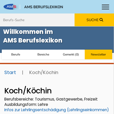
AMS BERUFSLEXIKON
Toggl
Zum Inhalt springen
Zum Navmenü springen
Zur Suche springen
Zur Footer springen
SUCHE
Willkommen im
AMS Berufslexikon
Berufe
Bereiche
Gemerkt
(
0
)
Newsletter
Start
|
Koch/Köchin
Koch/Köchin
Berufsbereiche: Tourismus, Gastgewerbe, Freizeit
Ausbildungsform: Lehre
Infos zur Lehrlingsentschädigung (Lehrlingseinkommen)