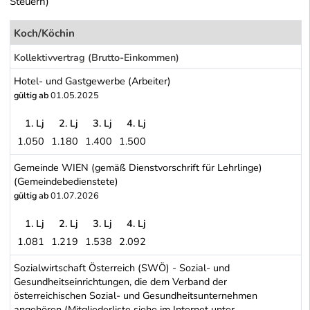
Steuern)
Koch/Köchin
Kollektivvertrag (Brutto-Einkommen)
Hotel- und Gastgewerbe (Arbeiter)
gültig ab
01.05.2025
1. Lj
2. Lj
3. Lj
4. Lj
1.050
1.180
1.400
1.500
Hotel- und Gastgewerbe (Arbeiter)
Gemeinde WIEN (gemäß Dienstvorschrift für Lehrlinge)
(Gemeindebedienstete)
gültig ab
01.07.2026
1. Lj
2. Lj
3. Lj
4. Lj
1.081
1.219
1.538
2.092
Gemeinde WIEN (gemäß Dienstvorschrift für Lehrlinge) (Gemeind
Sozialwirtschaft Österreich (SWÖ) - Sozial- und
Gesundheitseinrichtungen, die dem Verband der
österreichischen Sozial- und Gesundheitsunternehmen
angehören (Mitgliederliste siehe im Internet unter