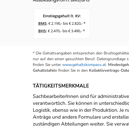
Einstiegsgehalt lt. KV:
BMS
:
€ 2.190,- bis € 2.820,- *
BHS
:
€ 2.470,- bis € 3.490,- *
* Die Gehaltsangaben entsprechen den Bruttogehälter
nur auf den einen gesuchten Beruf. Datengrundlage si
finden Sie unter
www.gehaltskompass.at
.
Mindestgeha
Gehaltstafeln
finden Sie in den
Kollektivvertrags-Da
TÄTIGKEITSMERKMALE
SachbearbeiterInnen sind für administrative 
verantwortlich. Sie können in unterschiedli
Logistik, ebenso wie in der Produktion. Je
Anträge und andere Formulare und erstelle
zuständigen Abteilungen weiter. Sie verwal