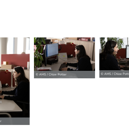
© AMS / Chloe Pott
© AMS / Chloe Potter
ilder
r