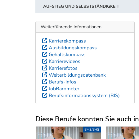
AUFSTIEG UND SELBSTSTÄNDIGKEIT
Weiterführende Informationen
Karrierekompass
Ausbildungskompass
Gehaltskompass
Karrierevideos
Karrierefotos
Weiterbildungsdatenbank
Berufs-Infos
JobBarometer
Berufsinformationssystem (BIS)
Diese Berufe könnten Sie auch int
Uber weitere Berufsvorschläge
BMS/BHS
BMS/BHS