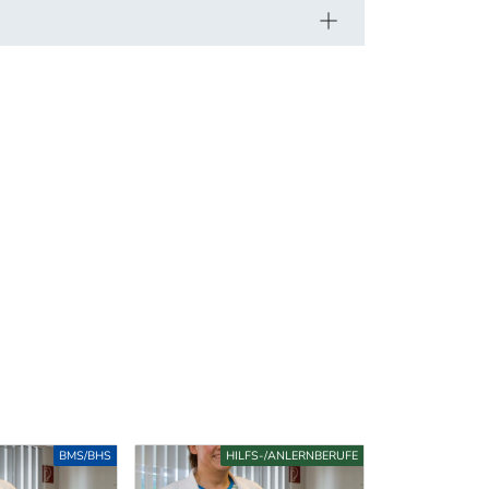
S
HILFS-/ANLERNBERUFE
BMS/BH