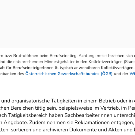
n bzw Bruttolöhnen beim Berufseinstieg. Achtung: meist beziehen sich 
nd die entsprechenden Mindestgehälter in den Kollektivverträgen (Stand:
lt für BerufseinsteigerInnen lt. typisch anwendbaren Kollektivvertägen.
tenbanken
des
Österreichischen Gewerkschaftsbundes (ÖGB)
und der
Wi
und organisatorische Tätigkeiten in einem Betrieb oder in ö
chen Bereichen tätig sein, beispielsweise im Vertrieb, im 
 nach Tätigkeitsbereich haben SachbearbeiterInnen untersch
n Angebote. Zudem nehmen sie Reklamationen entgegen, be
ten, sortieren und archivieren Dokumente und Akten und l