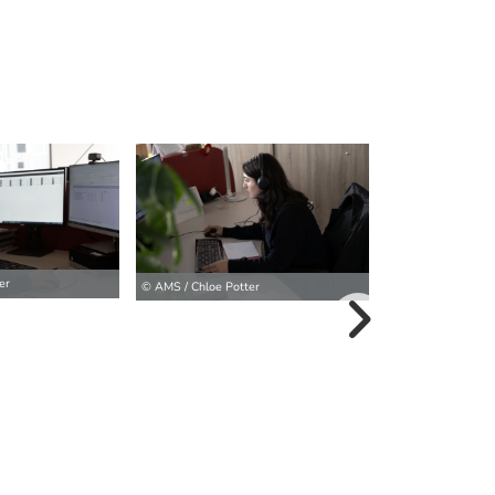
er
© AMS / Chloe Pot
© AMS / Chloe Potter
weitere Bilder>