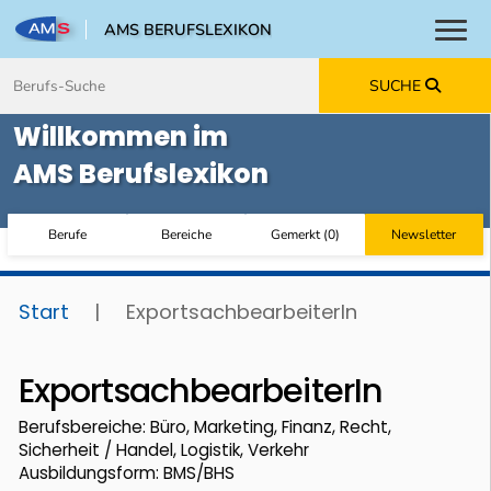
AMS BERUFSLEXIKON
Toggl
Zum Inhalt springen
Zum Navmenü springen
Zur Suche springen
Zur Footer springen
SUCHE
Willkommen im
AMS Berufslexikon
Berufe
Bereiche
Gemerkt
(
0
)
Newsletter
Start
|
ExportsachbearbeiterIn
ExportsachbearbeiterIn
Berufsbereiche: Büro, Marketing, Finanz, Recht,
Sicherheit / Handel, Logistik, Verkehr
Ausbildungsform: BMS/BHS