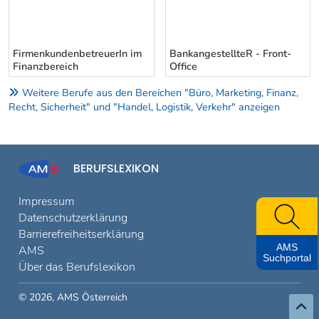
FirmenkundenbetreuerIn im
BankangestellteR - Front-
Finanzbereich
Office
Weitere Berufe aus den Bereichen "Büro, Marketing, Finanz,
Recht, Sicherheit" und "Handel, Logistik, Verkehr" anzeigen
BERUFSLEXIKON
Impressum
Datenschutzerklärung
Barrierefreiheitserklärung
AMS
AMS
Suchportal
Über das Berufslexikon
© 2026, AMS Österreich