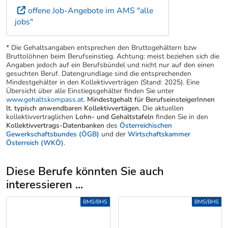
offene Job-Angebote im AMS "alle
jobs"
* Die Gehaltsangaben entsprechen den Bruttogehältern bzw
Bruttolöhnen beim Berufseinstieg. Achtung: meist beziehen sich die
Angaben jedoch auf ein Berufsbündel und nicht nur auf den einen
gesuchten Beruf. Datengrundlage sind die entsprechenden
Mindestgehälter in den Kollektivverträgen (Stand: 2025). Eine
Übersicht über alle Einstiegsgehälter finden Sie unter
www.gehaltskompass.at
.
Mindestgehalt für BerufseinsteigerInnen
lt. typisch anwendbaren Kollektivvertägen.
Die aktuellen
kollektivvertraglichen
Lohn- und Gehaltstafeln
finden Sie in den
Kollektivvertrags-Datenbanken
des
Österreichischen
Gewerkschaftsbundes (ÖGB)
und der
Wirtschaftskammer
Österreich (WKÖ)
.
Diese Berufe könnten Sie auch
interessieren ...
Uber weitere Berufsvorschläge
BMS/BHS
BMS/BHS