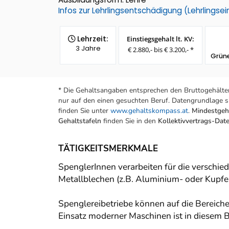
Infos zur Lehrlingsentschädigung (Lehrlings
Lehrzeit:
Einstiegsgehalt lt. KV:
3 Jahre
€ 2.880,- bis € 3.200,- *
Grün
* Die Gehaltsangaben entsprechen den Bruttogehälter
nur auf den einen gesuchten Beruf. Datengrundlage si
finden Sie unter
www.gehaltskompass.at
.
Mindestgeha
Gehaltstafeln
finden Sie in den
Kollektivvertrags-Da
TÄTIGKEITSMERKMALE
SpenglerInnen verarbeiten für die verschi
Metallblechen (z.B. Aluminium- oder Kupfe
Spenglereibetriebe können auf die Bereiche 
Einsatz moderner Maschinen ist in diesem B