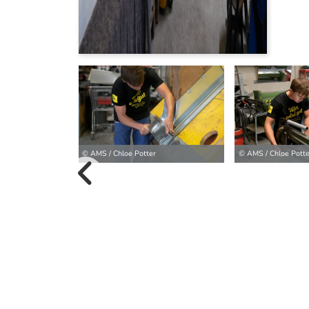
© AMS / Chloe Potter
© AMS / Chloe Potte
vorherige B