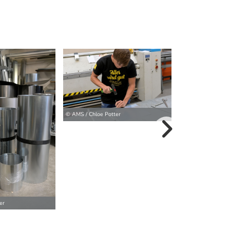
© AMS / Chloe Potter
© AMS / Chloe Pot
weitere Bilder>
er