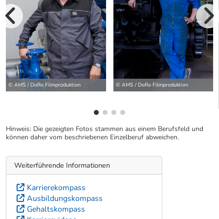
vorherige Bilde
wei
© AMS / DoRo Filmproduktion
© AMS / DoRo Filmproduktion
Hinweis: Die gezeigten Fotos stammen aus einem Berufsfeld und
können daher vom beschriebenen Einzelberuf abweichen.
Weiterführende Informationen
Karrierekompass
Ausbildungskompass
Gehaltskompass