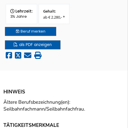
Lehrzeit:
Gehalt:
3½ Jahre
ab € 2.280,- *
Beruf
merken
als PDF anzeigen
HINWEIS
Ältere Berufsbezeichnung(en):
Seilbahnfachmann/Seilbahnfachfrau.
TÄTIGKEITSMERKMALE