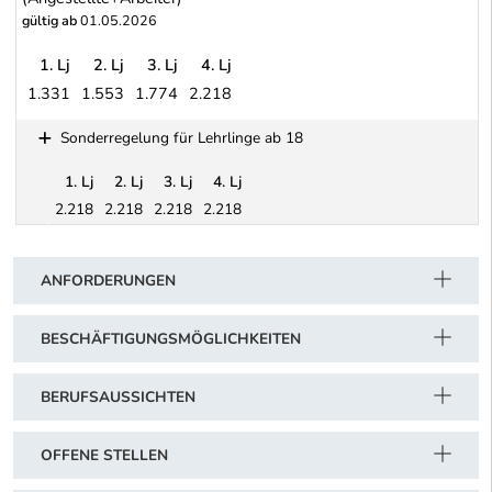
gültig ab
01.05.2026
1. Lj
2. Lj
3. Lj
4. Lj
1.331
1.553
1.774
2.218
Seilbahnen (gilt für sämtliche österreichische Standseilbahnen,
Sonderregelung für Lehrlinge ab 18
1. Lj
2. Lj
3. Lj
4. Lj
2.218
2.218
2.218
2.218
Schwerpunkt Tabelle
Sonderregelung für Lehrlinge ab 18
ANFORDERUNGEN
BESCHÄFTIGUNGSMÖGLICHKEITEN
BERUFSAUSSICHTEN
OFFENE STELLEN