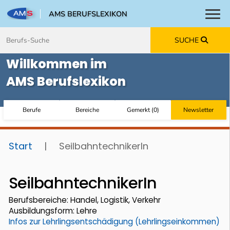
AMS BERUFSLEXIKON
Toggl
Zum Inhalt springen
Zum Navmenü springen
Zur Suche springen
Zur Footer springen
SUCHE
Willkommen im
AMS Berufslexikon
Berufe
Bereiche
Gemerkt
(
0
)
Newsletter
Start
|
SeilbahntechnikerIn
SeilbahntechnikerIn
Berufsbereiche: Handel, Logistik, Verkehr
Ausbildungsform: Lehre
Infos zur Lehrlingsentschädigung (Lehrlingseinkommen)