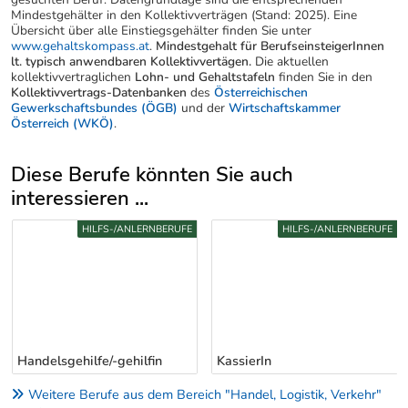
Mindestgehälter in den Kollektivverträgen (Stand: 2025). Eine
Übersicht über alle Einstiegsgehälter finden Sie unter
www.gehaltskompass.at
.
Mindestgehalt für BerufseinsteigerInnen
lt. typisch anwendbaren Kollektivvertägen.
Die aktuellen
kollektivvertraglichen
Lohn- und Gehaltstafeln
finden Sie in den
Kollektivvertrags-Datenbanken
des
Österreichischen
Gewerkschaftsbundes (ÖGB)
und der
Wirtschaftskammer
Österreich (WKÖ)
.
Diese Berufe könnten Sie auch
interessieren ...
Uber weitere Berufsvorschläge
NBERUFE
HILFS-/ANLERNBERUFE
HILFS-/ANLERN
in
KassierIn
FlughafenarbeiterIn
Weitere Berufe aus dem Bereich "Handel, Logistik, Verkehr"