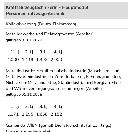
KraftfahrzeugtechnikerIn - Hauptmodul
Personenkraftwagentechnik
Kollektivvertrag (Brutto-Einkommen)
Metallgewerbe und Elektrogewerbe (Arbeiter)
gültig ab
01.01.2026
1. Lj
2. Lj
3. Lj
4. Lj
1.000
1.149
1.493
2.000
Metallgewerbe und Elektrogewerbe (Arbeiter)
Metallindustrie: Metalltechnische Industrie (Maschinen- und
Metallwarenindustrie, Gießerei-Industrie), Fahrzeugindustrie,
Nichteisen-Metallindustrie, Stahlindustrie und Bergbau, Gas-
und Wärmeversorgungsunternehmungen (Arbeiter)
gültig ab
01.11.2025
1. Lj
2. Lj
3. Lj
4. Lj
1.071
1.295
1.658
2.152
Metallindustrie: Metalltechnische Industrie (Maschinen- und Meta
Gemeinde WIEN (gemäß Dienstvorschrift für Lehrlinge)
(Gemeindebedienstete)