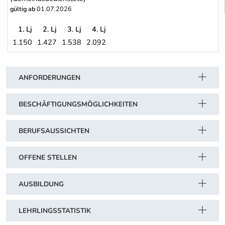
gültig ab
01.07.2026
1. Lj
2. Lj
3. Lj
4. Lj
1.150
1.427
1.538
2.092
Gemeinde WIEN (gemäß Dienstvorschrift für Lehrlinge) (Gemeind
Schwerpunkt Tabelle
ANFORDERUNGEN
BESCHÄFTIGUNGSMÖGLICHKEITEN
BERUFSAUSSICHTEN
OFFENE STELLEN
AUSBILDUNG
LEHRLINGSSTATISTIK