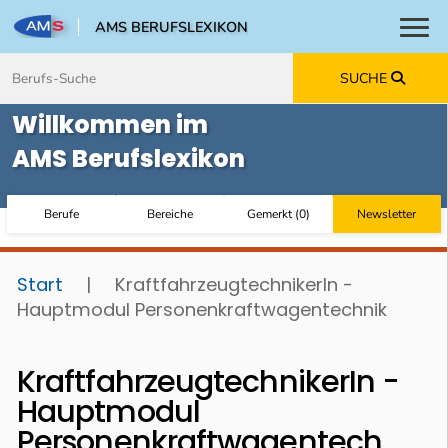
AMS BERUFSLEXIKON
Toggl
Zum Inhalt springen
Zum Navmenü springen
Zur Suche springen
Zur Footer springen
SUCHE
Willkommen im
AMS Berufslexikon
Berufe
Bereiche
Gemerkt
(
0
)
Newsletter
Start
|
KraftfahrzeugtechnikerIn -
Hauptmodul Personenkraftwagentechnik
KraftfahrzeugtechnikerIn -
Hauptmodul
Personenkraftwagentech