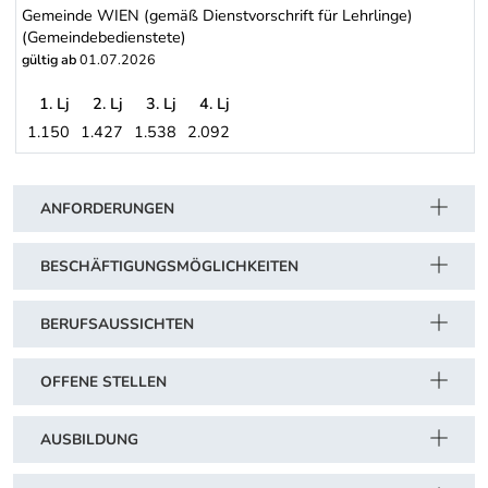
Gemeinde WIEN (gemäß Dienstvorschrift für Lehrlinge)
(Gemeindebedienstete)
gültig ab
01.07.2026
1. Lj
2. Lj
3. Lj
4. Lj
1.150
1.427
1.538
2.092
Gemeinde WIEN (gemäß Dienstvorschrift für Lehrlinge) (Gemeind
Schwerpunkt Tabelle
ANFORDERUNGEN
BESCHÄFTIGUNGSMÖGLICHKEITEN
BERUFSAUSSICHTEN
OFFENE STELLEN
AUSBILDUNG