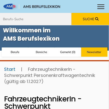
AMS BERUFSLEXIKON
Toggl
Zum Inhalt springen
Zum Navmenü springen
Zur Suche springen
Zur Footer springen
SUCHE
Willkommen im
AMS Berufslexikon
Berufe
Bereiche
Gemerkt
(
0
)
Newsletter
Start
|
FahrzeugtechnikerIn -
Schwerpunkt Personenkraftwagentechnik
(gültig ab 1.1.2027)
FahrzeugtechnikerIn -
Schwerpunkt