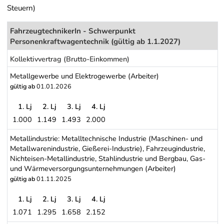
Steuern)
FahrzeugtechnikerIn - Schwerpunkt
Personenkraftwagentechnik (gültig ab 1.1.2027)
Kollektivvertrag (Brutto-Einkommen)
Metallgewerbe und Elektrogewerbe (Arbeiter)
gültig ab
01.01.2026
1. Lj
2. Lj
3. Lj
4. Lj
1.000
1.149
1.493
2.000
Metallgewerbe und Elektrogewerbe (Arbeiter)
Metallindustrie: Metalltechnische Industrie (Maschinen- und
Metallwarenindustrie, Gießerei-Industrie), Fahrzeugindustrie,
Nichteisen-Metallindustrie, Stahlindustrie und Bergbau, Gas-
und Wärmeversorgungsunternehmungen (Arbeiter)
gültig ab
01.11.2025
1. Lj
2. Lj
3. Lj
4. Lj
1.071
1.295
1.658
2.152
Metallindustrie: Metalltechnische Industrie (Maschinen- und Meta