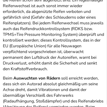
die Reifen schon sehr abgenützt sind. Ein regelmäßiger
Reifenwechsel ist auch sonst immer wieder
erforderlich, da abgenützte Reifen verboten und
gefährlich sind (Gefahr des Schleuderns oder eines
Reifenplatzers). Bei jedem Reifenwechsel muss jeweils
auch das Reifendruckkontrollsystem (RDKS bzw.
TPMS=Tire Pressure Monitoring System) überprüft und
kontrolliert werden; dieses Kontrollsystem, das in der
EU (Europäische Union) für alle Neuwagen
verpflichtend vorgeschrieben ist, überwacht
permanent den Luftdruck der Autoreifen, warnt bei
Druckverlust, erhöht damit die Sicherheit und senkt
den Kraftstoffverbrauch.
Beim
Auswuchten von Rädern
soll erreicht werden,
dass sich ein Autorad absolut gleichmäßig um seine
Achse dreht, damit Vibrationen und damit der
übermäßige Verschleiß des Fahrwerks
(Radaufhängung, Stoßdämpfer) und des Reifenabriebs
(Abnützung des Reifens) vermieden werden. Beim