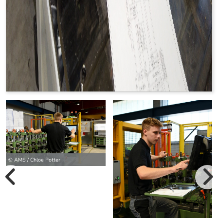
© AMS / Chloe Potter
vorherige Bilde
wei