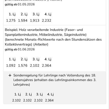
gültig ab
01.05.2026
1. Lj
2. Lj
3. Lj
4. Lj
1.275
1.594
1.913
2.232
Beispiel: Chemische, Kunststoff verarbeitende und pharmazeutische
Beispiel: Holz verarbeitende Industrie (Faser- und
Spanplattenindustrie, Möbelindustrie, Sägeindustrie)
(berechnete Monats-Richtwerte nach den Stundensätzen des
Kollektivvertrags) (Arbeiter)
gültig ab
01.06.2026
1. Lj
2. Lj
3. Lj
4. Lj
1.092
1.576
2.102
2.364
Beispiel: Holz verarbeitende Industrie (Faser- und Spanplattenind
Sonderregelung für Lehrlinge nach Vollendung des 18.
Lebensjahres (erhalten das Lehrlingseinkommen des 3.
Lehrjahres)
1. Lj
2. Lj
3. Lj
4. Lj
2.102
2.102
2.102
2.364
Schwerpunkt Tabelle
Sonderregelung für Lehrlinge nach Vollendung des 18. Lebensjah