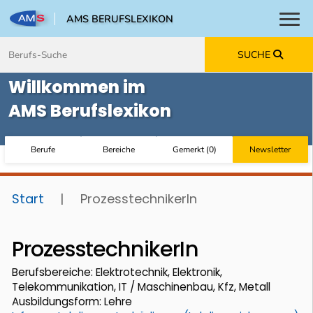
AMS BERUFSLEXIKON
Toggl
Zum Inhalt springen
Zum Navmenü springen
Zur Suche springen
Zur Footer springen
SUCHE
Willkommen im
AMS Berufslexikon
Berufe
Bereiche
Gemerkt
(
0
)
Newsletter
Start
|
ProzesstechnikerIn
ProzesstechnikerIn
Berufsbereiche: Elektrotechnik, Elektronik,
Telekommunikation, IT / Maschinenbau, Kfz, Metall
Ausbildungsform: Lehre