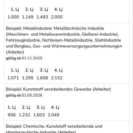
1. Lj
2. Lj
3. Lj
4. Lj
1.000
1.149
1.493
2.000
Beispiel: Metall- und Elektrogewerbe (Arbeiter)
Beispiel: Metallindustrie: Metalltechnische Industrie
(Maschinen- und Metallwarenindustrie, Gießerei-Industrie),
Fahrzeugindustrie, Nichteisen-Metallindustrie, Stahlindustrie
und Bergbau, Gas- und Wärmeversorgungsunternehmungen
(Arbeiter)
gültig ab
01.11.2025
1. Lj
2. Lj
3. Lj
4. Lj
1.071
1.295
1.658
2.152
Beispiel: Metallindustrie: Metalltechnische Industrie (Maschinen-
Beispiel: Kunststoff verarbeitendes Gewerbe (Arbeiter)
gültig ab
01.05.2026
1. Lj
2. Lj
3. Lj
4. Lj
956
1.232
1.603
2.049
Beispiel: Kunststoff verarbeitendes Gewerbe (Arbeiter)
Beispiel: Chemische, Kunststoff verarbeitende und
pharmazeutische Industrie (Arbeiter)