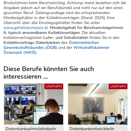
Bruttolöhnen beim Berufseinstieg. Achtung: meist beziehen sich die
Angaben jedoch auf ein Berufsbündel und nicht nur auf den einen
gesuchten Beruf. Datengrundlage sind die entsprechenden
Mindestgehälter in den Kollektivverträgen (Stand: 2025). Eine
Übersicht über alle Einstiegsgehälter finden Sie unter
www.gehaltskompass.at
.
Mindestgehalt für BerufseinsteigerInnen
lt. typisch anwendbaren Kollektivvertägen.
Die aktuellen
kollektivvertraglichen
Lohn- und Gehaltstafeln
finden Sie in den
Kollektivvertrags-Datenbanken
des
Österreichischen
Gewerkschaftsbundes (ÖGB)
und der
Wirtschaftskammer
Österreich (WKÖ)
.
Diese Berufe könnten Sie auch
interessieren ...
Uber weitere Berufsvorschläge
UNI/FH/PH
UNI/FH/PH
DatenbankadministratorIn
DatenbankentwicklerIn