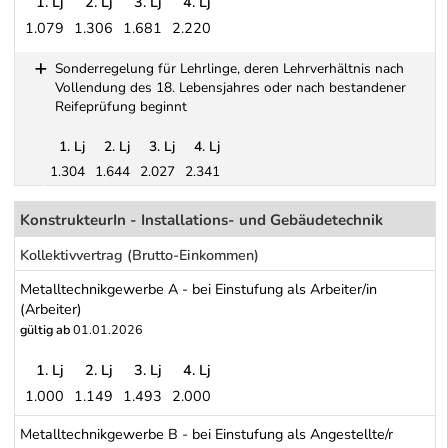
1. Lj
2. Lj
3. Lj
4. Lj
1.079
1.306
1.681
2.220
Elektrizitätsversorgungsunternehmungen (Elektrizitätswerke) (Ang
Sonderregelung für Lehrlinge, deren Lehrverhältnis nach
Vollendung des 18. Lebensjahres oder nach bestandener
Reifeprüfung beginnt
1. Lj
2. Lj
3. Lj
4. Lj
1.304
1.644
2.027
2.341
Schwerpunkt Tabelle
Sonderregelung für Lehrlinge, deren Lehrverhältnis nach Vollen
KonstrukteurIn - Installations- und Gebäudetechnik
Kollektivvertrag (Brutto-Einkommen)
Metalltechnikgewerbe A - bei Einstufung als Arbeiter/in
(Arbeiter)
gültig ab
01.01.2026
1. Lj
2. Lj
3. Lj
4. Lj
1.000
1.149
1.493
2.000
Metalltechnikgewerbe A - bei Einstufung als Arbeiter/in (Arbeiter)
Metalltechnikgewerbe B - bei Einstufung als Angestellte/r