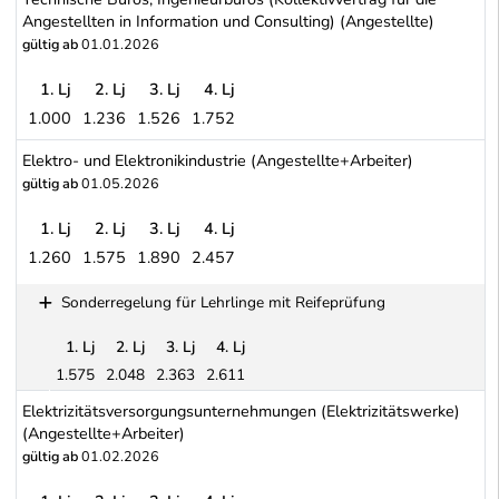
Angestellten in Information und Consulting) (Angestellte)
gültig ab
01.01.2026
1. Lj
2. Lj
3. Lj
4. Lj
1.000
1.236
1.526
1.752
Technische Büros, Ingenieurbüros (Kollektivvertrag für die Angeste
Elektro- und Elektronikindustrie (Angestellte+Arbeiter)
gültig ab
01.05.2026
1. Lj
2. Lj
3. Lj
4. Lj
1.260
1.575
1.890
2.457
Elektro- und Elektronikindustrie (Angestellte+Arbeiter)
Sonderregelung für Lehrlinge mit Reifeprüfung
1. Lj
2. Lj
3. Lj
4. Lj
1.575
2.048
2.363
2.611
Sonderregelung für Lehrlinge mit Reifeprüfung
Elektrizitätsversorgungsunternehmungen (Elektrizitätswerke)
(Angestellte+Arbeiter)
gültig ab
01.02.2026