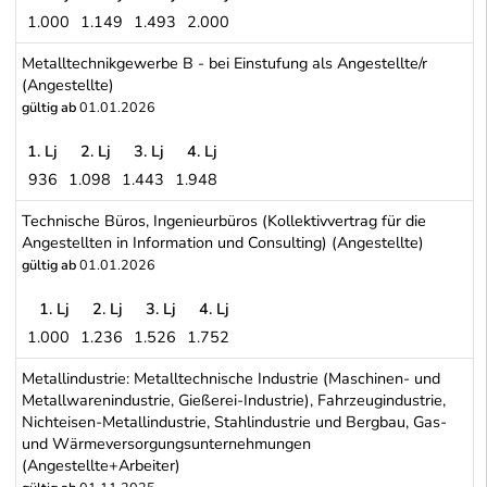
1.000
1.149
1.493
2.000
Metalltechnikgewerbe A - bei Einstufung als Arbeiter/in (Arbeiter)
Metalltechnikgewerbe B - bei Einstufung als Angestellte/r
(Angestellte)
gültig ab
01.01.2026
1. Lj
2. Lj
3. Lj
4. Lj
936
1.098
1.443
1.948
Metalltechnikgewerbe B - bei Einstufung als Angestellte/r (Angest
Technische Büros, Ingenieurbüros (Kollektivvertrag für die
Angestellten in Information und Consulting) (Angestellte)
gültig ab
01.01.2026
1. Lj
2. Lj
3. Lj
4. Lj
1.000
1.236
1.526
1.752
Technische Büros, Ingenieurbüros (Kollektivvertrag für die Angeste
Metallindustrie: Metalltechnische Industrie (Maschinen- und
Metallwarenindustrie, Gießerei-Industrie), Fahrzeugindustrie,
Nichteisen-Metallindustrie, Stahlindustrie und Bergbau, Gas-
und Wärmeversorgungsunternehmungen
(Angestellte+Arbeiter)