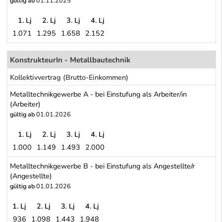
gültig ab
01.11.2025
1. Lj
2. Lj
3. Lj
4. Lj
1.071
1.295
1.658
2.152
Metallindustrie: Metalltechnische Industrie (Maschinen- und Meta
Schwerpunkt Tabelle
KonstrukteurIn - Metallbautechnik
Kollektivvertrag (Brutto-Einkommen)
Metalltechnikgewerbe A - bei Einstufung als Arbeiter/in
(Arbeiter)
gültig ab
01.01.2026
1. Lj
2. Lj
3. Lj
4. Lj
1.000
1.149
1.493
2.000
Metalltechnikgewerbe A - bei Einstufung als Arbeiter/in (Arbeiter)
Metalltechnikgewerbe B - bei Einstufung als Angestellte/r
(Angestellte)
gültig ab
01.01.2026
1. Lj
2. Lj
3. Lj
4. Lj
936
1.098
1.443
1.948