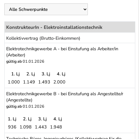
KonstrukteurIn - Elektroinstallationstechnik
Kollektivvertrag (Brutto-Einkommen)
Elektrotechnikgewerbe A - bei Einstufung als Arbeiter/in
(Arbeiter)
gültig ab
01.01.2026
1. Lj
2. Lj
3. Lj
4. Lj
1.000
1.149
1.493
2.000
Elektrotechnikgewerbe A - bei Einstufung als Arbeiter/in (Arbeiter)
Elektrotechnikgewerbe B - bei Einstufung als Angestellte/r
(Angestellte)
gültig ab
01.01.2026
1. Lj
2. Lj
3. Lj
4. Lj
936
1.098
1.443
1.948
Elektrotechnikgewerbe B - bei Einstufung als Angestellte/r (Angest
Technische Büros, Ingenieurbüros (Kollektivvertrag für die