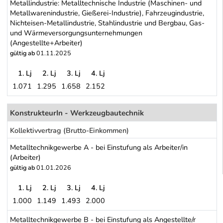
Metallindustrie: Metalltechnische Industrie (Maschinen- und
Metallwarenindustrie, Gießerei-Industrie), Fahrzeugindustrie,
Nichteisen-Metallindustrie, Stahlindustrie und Bergbau, Gas-
und Wärmeversorgungsunternehmungen
(Angestellte+Arbeiter)
gültig ab
01.11.2025
1. Lj
2. Lj
3. Lj
4. Lj
1.071
1.295
1.658
2.152
Metallindustrie: Metalltechnische Industrie (Maschinen- und Meta
Schwerpunkt Tabelle
KonstrukteurIn - Werkzeugbautechnik
Kollektivvertrag (Brutto-Einkommen)
Metalltechnikgewerbe A - bei Einstufung als Arbeiter/in
(Arbeiter)
gültig ab
01.01.2026
1. Lj
2. Lj
3. Lj
4. Lj
1.000
1.149
1.493
2.000
Metalltechnikgewerbe A - bei Einstufung als Arbeiter/in (Arbeiter)
Metalltechnikgewerbe B - bei Einstufung als Angestellte/r