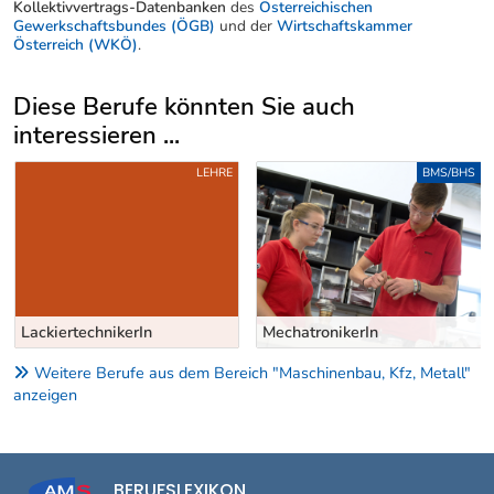
Kollektivvertrags-Datenbanken
des
Österreichischen
Gewerkschaftsbundes (ÖGB)
und der
Wirtschaftskammer
Österreich (WKÖ)
.
Diese Berufe könnten Sie auch
interessieren ...
Uber weitere Berufsvorschläge
BMS/BHS
KURZ-/SPEZIALAUSBILDUNG
MechatronikerIn
FahrradmechanikerIn
Weitere Berufe aus dem Bereich "Maschinenbau, Kfz, Metall"
anzeigen
BERUFSLEXIKON