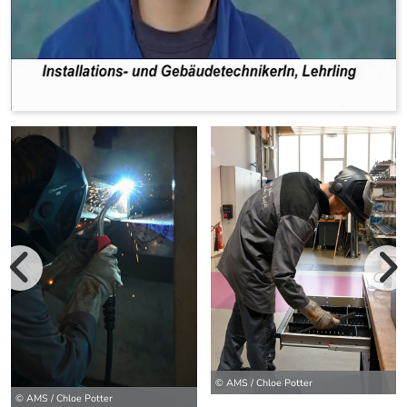
vorherige Bilde
wei
© AMS / Chloe Potter
© AMS / Chloe Potter