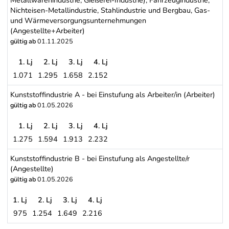
Nichteisen-Metallindustrie, Stahlindustrie und Bergbau, Gas-
und Wärmeversorgungsunternehmungen
(Angestellte+Arbeiter)
gültig ab
01.11.2025
1. Lj
2. Lj
3. Lj
4. Lj
1.071
1.295
1.658
2.152
Metallindustrie: Metalltechnische Industrie (Maschinen- und Meta
Kunststoffindustrie A - bei Einstufung als Arbeiter/in (Arbeiter)
gültig ab
01.05.2026
1. Lj
2. Lj
3. Lj
4. Lj
1.275
1.594
1.913
2.232
Kunststoffindustrie A - bei Einstufung als Arbeiter/in (Arbeiter)
Kunststoffindustrie B - bei Einstufung als Angestellte/r
(Angestellte)
gültig ab
01.05.2026
1. Lj
2. Lj
3. Lj
4. Lj
975
1.254
1.649
2.216
Kunststoffindustrie B - bei Einstufung als Angestellte/r (Angestellt
Schwerpunkt Tabelle