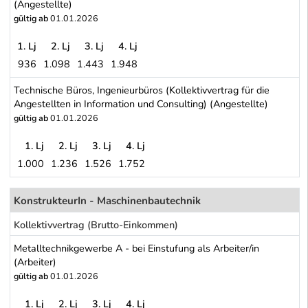
(Angestellte)
gültig ab
01.01.2026
1. Lj
2. Lj
3. Lj
4. Lj
936
1.098
1.443
1.948
Metalltechnikgewerbe B - bei Einstufung als Angestellte/r (Angest
Technische Büros, Ingenieurbüros (Kollektivvertrag für die
Angestellten in Information und Consulting) (Angestellte)
gültig ab
01.01.2026
1. Lj
2. Lj
3. Lj
4. Lj
1.000
1.236
1.526
1.752
Technische Büros, Ingenieurbüros (Kollektivvertrag für die Angeste
Schwerpunkt Tabelle
KonstrukteurIn - Maschinenbautechnik
Kollektivvertrag (Brutto-Einkommen)
Metalltechnikgewerbe A - bei Einstufung als Arbeiter/in
(Arbeiter)
gültig ab
01.01.2026
1. Lj
2. Lj
3. Lj
4. Lj