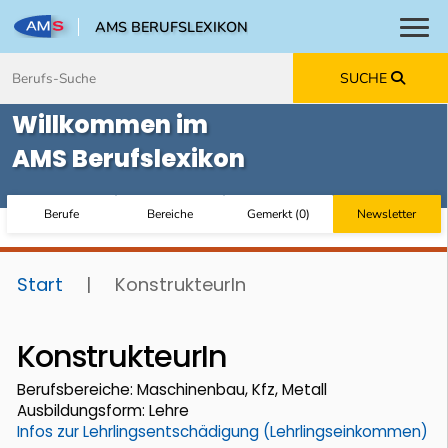
AMS BERUFSLEXIKON
Toggl
Zum Inhalt springen
Zum Navmenü springen
Zur Suche springen
Zur Footer springen
SUCHE
Willkommen im
AMS Berufslexikon
Berufe
Bereiche
Gemerkt
(
0
)
Newsletter
Start
|
KonstrukteurIn
KonstrukteurIn
Berufsbereiche: Maschinenbau, Kfz, Metall
Ausbildungsform: Lehre
Infos zur Lehrlingsentschädigung (Lehrlingseinkommen)