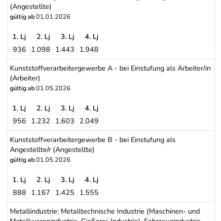
(Angestellte)
gültig ab
01.01.2026
1. Lj
2. Lj
3. Lj
4. Lj
936
1.098
1.443
1.948
Metalltechnikgewerbe B - bei Einstufung als Angestellte/r (Angest
Kunststoffverarbeitergewerbe A - bei Einstufung als Arbeiter/in
(Arbeiter)
gültig ab
01.05.2026
1. Lj
2. Lj
3. Lj
4. Lj
956
1.232
1.603
2.049
Kunststoffverarbeitergewerbe A - bei Einstufung als Arbeiter/in (Ar
Kunststoffverarbeitergewerbe B - bei Einstufung als
Angestellte/r (Angestellte)
gültig ab
01.05.2026
1. Lj
2. Lj
3. Lj
4. Lj
888
1.167
1.425
1.555
Kunststoffverarbeitergewerbe B - bei Einstufung als Angestellte/r 
Metallindustrie: Metalltechnische Industrie (Maschinen- und
Metallwarenindustrie, Gießerei-Industrie), Fahrzeugindustrie,