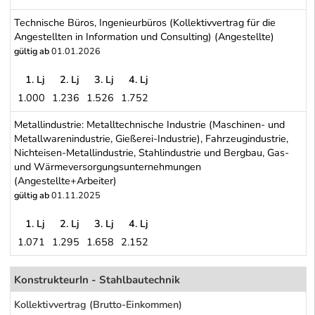
Metalltechnikgewerbe B - bei Einstufung als Angestellte/r (Angest
Technische Büros, Ingenieurbüros (Kollektivvertrag für die
Angestellten in Information und Consulting) (Angestellte)
gültig ab
01.01.2026
1. Lj
2. Lj
3. Lj
4. Lj
1.000
1.236
1.526
1.752
Technische Büros, Ingenieurbüros (Kollektivvertrag für die Angeste
Metallindustrie: Metalltechnische Industrie (Maschinen- und
Metallwarenindustrie, Gießerei-Industrie), Fahrzeugindustrie,
Nichteisen-Metallindustrie, Stahlindustrie und Bergbau, Gas-
und Wärmeversorgungsunternehmungen
(Angestellte+Arbeiter)
gültig ab
01.11.2025
1. Lj
2. Lj
3. Lj
4. Lj
1.071
1.295
1.658
2.152
Metallindustrie: Metalltechnische Industrie (Maschinen- und Meta
Schwerpunkt Tabelle
KonstrukteurIn - Stahlbautechnik
Kollektivvertrag (Brutto-Einkommen)