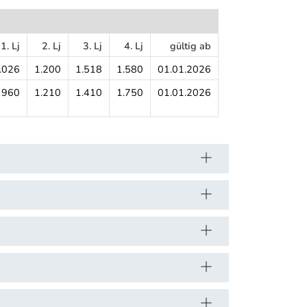
1. Lj
2. Lj
3. Lj
4. Lj
gültig ab
.026
1.200
1.518
1.580
01.01.2026
960
1.210
1.410
1.750
01.01.2026