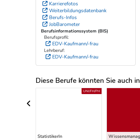
Karrierefotos
Weiterbildungsdatenbank
Berufs-Infos
JobBarometer
Berufsinformationssystem (BIS)
Berufsprofil:
EDV-Kaufmann/-frau
Lehrberuf:
EDV-Kaufmann/-frau
Diese Berufe könnten Sie auch int
Uber weitere Berufsvorschläge
UNI/FH/PH
UNI/FH/PH
vorheriger Bereich
(m/w)
StatistikerIn
Wissensmanag