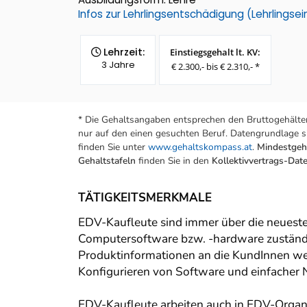
Infos zur Lehrlingsentschädigung (Lehrlings
Lehrzeit:
Einstiegsgehalt lt. KV:
3 Jahre
€ 2.300,- bis € 2.310,- *
* Die Gehaltsangaben entsprechen den Bruttogehälter
nur auf den einen gesuchten Beruf. Datengrundlage si
finden Sie unter
www.gehaltskompass.at
.
Mindestgeha
Gehaltstafeln
finden Sie in den
Kollektivvertrags-Da
TÄTIGKEITSMERKMALE
EDV-Kaufleute sind immer über die neueste
Computersoftware bzw. -hardware zuständig
Produktinformationen an die KundInnen weite
Konfigurieren von Software und einfacher
EDV-Kaufleute arbeiten auch in EDV-Organi