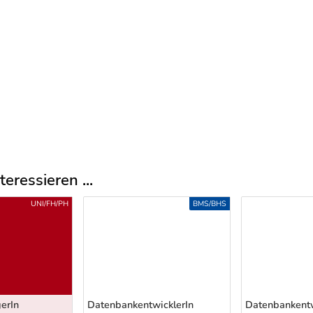
eressieren ...
UNI/FH/PH
BMS/BHS
erIn
DatenbankentwicklerIn
Datenbankentw