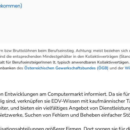
einkommen)
n bzw Bruttolöhnen beim Berufseinstieg. Achtung: meist beziehen sich 
nd die entsprechenden Mindestgehälter in den Kollektivverträgen (Stand:
lt für BerufseinsteigerInnen lt. typisch anwendbaren Kollektivvertägen.
tenbanken
des
Österreichischen Gewerkschaftsbundes (ÖGB)
und der
Wi
n Entwicklungen am Computermarkt informiert. Da sie für
 sind, verknüpfen sie EDV-Wissen mit kaufmännischer Täti
r, und bieten ein vielfältiges Angebot von Dienstleistunge
 Netzwerke, Suchen von Fehlern und Beheben einfacher St
sationsabteilungen größerer Firmen. Dort sorgen sie für