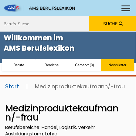
AMS BERUFSLEXIKON
Toggl
Zum Inhalt springen
Zum Navmenü springen
Zur Suche springen
Zur Footer springen
SUCHE
Willkommen im
AMS Berufslexikon
Berufe
Bereiche
Gemerkt
(
0
)
Newsletter
Start
|
Medizinproduktekaufmann/-frau
Medizinproduktekaufman
n/-frau
Berufsbereiche: Handel, Logistik, Verkehr
Ausbildungsform: Lehre