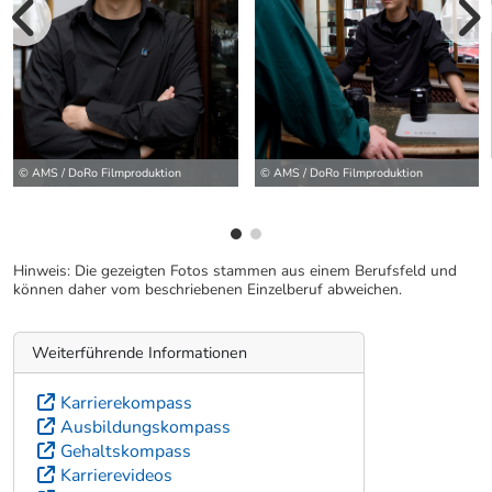
vorherige Bilde
wei
© AMS / DoRo Filmproduktion
© AMS / DoRo Filmproduktion
Hinweis: Die gezeigten Fotos stammen aus einem Berufsfeld und
können daher vom beschriebenen Einzelberuf abweichen.
Weiterführende Informationen
Karrierekompass
Ausbildungskompass
Gehaltskompass
Karrierevideos