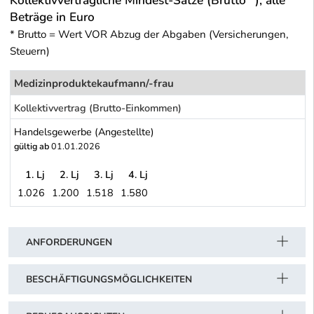
Kollektivvertragliche Mindest-Sätze (Brutto *), alle
Beträge in Euro
* Brutto = Wert VOR Abzug der Abgaben (Versicherungen,
Steuern)
Medizinproduktekaufmann/-frau
Kollektivvertrag (Brutto-Einkommen)
Handelsgewerbe (Angestellte)
gültig ab
01.01.2026
1. Lj
2. Lj
3. Lj
4. Lj
1.026
1.200
1.518
1.580
Handelsgewerbe (Angestellte)
Schwerpunkt Tabelle
ANFORDERUNGEN
BESCHÄFTIGUNGSMÖGLICHKEITEN