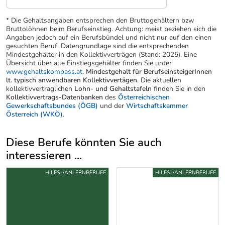
* Die Gehaltsangaben entsprechen den Bruttogehältern bzw
Bruttolöhnen beim Berufseinstieg. Achtung: meist beziehen sich die
Angaben jedoch auf ein Berufsbündel und nicht nur auf den einen
gesuchten Beruf. Datengrundlage sind die entsprechenden
Mindestgehälter in den Kollektivverträgen (Stand: 2025). Eine
Übersicht über alle Einstiegsgehälter finden Sie unter
www.gehaltskompass.at
.
Mindestgehalt für BerufseinsteigerInnen
lt. typisch anwendbaren Kollektivvertägen.
Die aktuellen
kollektivvertraglichen
Lohn- und Gehaltstafeln
finden Sie in den
Kollektivvertrags-Datenbanken
des
Österreichischen
Gewerkschaftsbundes (ÖGB)
und der
Wirtschaftskammer
Österreich (WKÖ)
.
Diese Berufe könnten Sie auch
interessieren ...
Uber weitere Berufsvorschläge
HILFS-/ANLERNBERUFE
HILFS-/ANLERNBERUFE