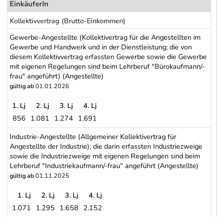
EinkäuferIn
Kollektivvertrag (Brutto-Einkommen)
Gewerbe-Angestellte (Kollektivertrag für die Angestellten im
Gewerbe und Handwerk und in der Dienstleistung; die von
diesem Kollektivvertrag erfassten Gewerbe sowie die Gewerbe
mit eigenen Regelungen sind beim Lehrberuf "Bürokaufmann/-
frau" angeführt) (Angestellte)
gültig ab
01.01.2026
1. Lj
2. Lj
3. Lj
4. Lj
856
1.081
1.274
1.691
Gewerbe-Angestellte (Kollektivertrag für die Angestellten im Ge
Industrie-Angestellte (Allgemeiner Kollektivertrag für
Angestellte der Industrie); die darin erfassten Industriezweige
sowie die Industriezweige mit eigenen Regelungen sind beim
Lehrberuf "Industriekaufmann/-frau" angeführt (Angestellte)
gültig ab
01.11.2025
1. Lj
2. Lj
3. Lj
4. Lj
1.071
1.295
1.658
2.152