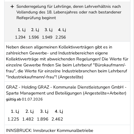
Industrie-Angestellte (Allgemeiner Kollektivertrag für Angestellte
Sonderregelung für Lehrlinge, deren Lehrverhältnis nach
Vollendung des 18. Lebensjahres oder nach bestandener
Reifeprüfung beginnt
1. Lj
2. Lj
3. Lj
4. Lj
1.294
1.596
1.949
2.256
Sonderregelung für Lehrlinge, deren Lehrverhältnis nach Vollen
Neben diesen allgemeinen Kollektivverträgen gibt es in
zahlreichen Gewerbe- und Industriebereichen eigene
Kollektivverträge mit abweichenden Regelungen! Die Werte für
einzelne Gewerbe finden Sie beim Lehrberuf "Bürokaufmann/-
frau", die Werte für einzelne Industriebranchen beim Lehrberuf
"Industriekaufmann/-frau"! (Angestellte)
GRAZ - Holding GRAZ - Kommunale Dienstleistungen GmbH -
Sparte Management und Beteiligungen (Angestellte+Arbeiter)
gültig ab
01.07.2026
1. Lj
2. Lj
3. Lj
4. Lj
1.225
1.482
1.896
2.462
GRAZ - Holding GRAZ - Kommunale Dienstleistungen GmbH - Spar
INNSBRUCK: Innsbrucker Kommunalbetriebe