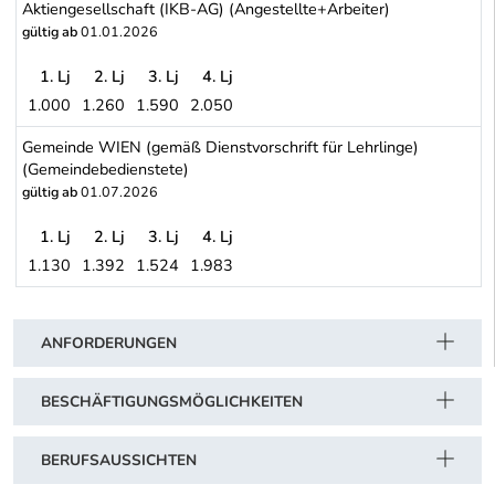
Aktiengesellschaft (IKB-AG) (Angestellte+Arbeiter)
gültig ab
01.01.2026
1. Lj
2. Lj
3. Lj
4. Lj
1.000
1.260
1.590
2.050
INNSBRUCK: Innsbrucker Kommunalbetriebe Aktiengesellschaft (I
Gemeinde WIEN (gemäß Dienstvorschrift für Lehrlinge)
(Gemeindebedienstete)
gültig ab
01.07.2026
1. Lj
2. Lj
3. Lj
4. Lj
1.130
1.392
1.524
1.983
Gemeinde WIEN (gemäß Dienstvorschrift für Lehrlinge) (Gemeind
Schwerpunkt Tabelle
ANFORDERUNGEN
BESCHÄFTIGUNGSMÖGLICHKEITEN
BERUFSAUSSICHTEN