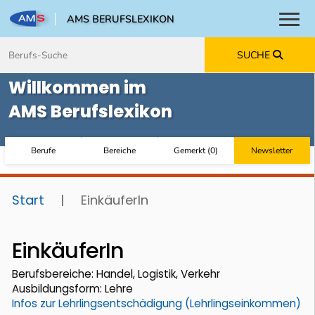
AMS BERUFSLEXIKON
Toggl
Zum Inhalt springen
Zum Navmenü springen
Zur Suche springen
Zur Footer springen
SUCHE
Willkommen im
AMS Berufslexikon
Berufe
Bereiche
Gemerkt
(
0
)
Newsletter
Start
|
EinkäuferIn
EinkäuferIn
Berufsbereiche: Handel, Logistik, Verkehr
Ausbildungsform: Lehre
Infos zur Lehrlingsentschädigung (Lehrlingseinkommen)