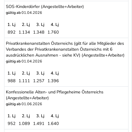
Caritas - Karitative Einrichtungen der Katholischen Kirche in Öster
SOS-Kinderdörfer (Angestellte+Arbeiter)
gültig ab
01.04.2026
1. Lj
2. Lj
3. Lj
4. Lj
892
1.134
1.348
1.760
SOS-Kinderdörfer (Angestellte+Arbeiter)
Privatkrankenanstalten Österreichs (gilt für alle Mitglieder des
Verbandes der Privatkrankenanstalten Österreichs mit 6
ausdrücklichen Ausnahmen - siehe KV) (Angestellte+Arbeiter)
gültig ab
01.04.2026
1. Lj
2. Lj
3. Lj
4. Lj
988
1.111
1.257
1.396
Privatkrankenanstalten Österreichs (gilt für alle Mitglieder des 
Konfessionelle Alten- und Pflegeheime Österreichs
(Angestellte+Arbeiter)
gültig ab
01.06.2026
1. Lj
2. Lj
3. Lj
4. Lj
952
1.089
1.491
1.640
Konfessionelle Alten- und Pflegeheime Österreichs (Angestellte+A