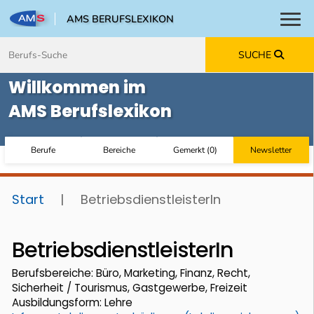
AMS BERUFSLEXIKON
Toggl
Zum Inhalt springen
Zum Navmenü springen
Zur Suche springen
Zur Footer springen
SUCHE
Willkommen im
AMS Berufslexikon
Berufe
Bereiche
Gemerkt
(
0
)
Newsletter
Start
|
BetriebsdienstleisterIn
BetriebsdienstleisterIn
Berufsbereiche: Büro, Marketing, Finanz, Recht,
Sicherheit / Tourismus, Gastgewerbe, Freizeit
Ausbildungsform: Lehre