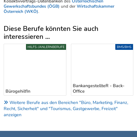
gesuchten Beruf. Datengrundlage sind die entsprechenden
Mindestgehälter in den Kollektivverträgen (Stand: 2025). Eine
Übersicht über alle Einstiegsgehälter finden Sie unter
www.gehaltskompass.at
.
Mindestgehalt für BerufseinsteigerInnen
lt. typisch anwendbaren Kollektivvertägen.
Die aktuellen
kollektivvertraglichen
Lohn- und Gehaltstafeln
finden Sie in den
Kollektivvertrags-Datenbanken
des
Österreichischen
Gewerkschaftsbundes (ÖGB)
und der
Wirtschaftskammer
Österreich (WKÖ)
.
Diese Berufe könnten Sie auch
interessieren ...
Uber weitere Berufsvorschläge
HILFS-/ANLERNBERUFE
BMS/BHS
BankangestellteR - Back-
BürogehilfIn
Office
Weitere Berufe aus den Bereichen "Büro, Marketing, Finanz,