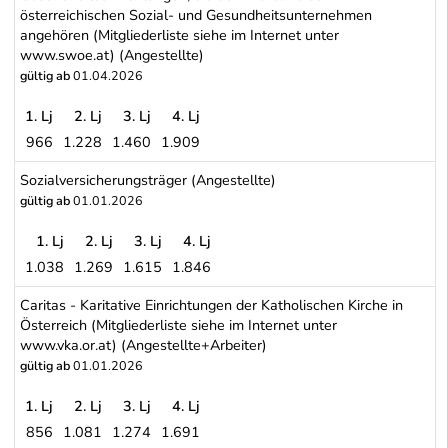
österreichischen Sozial- und Gesundheitsunternehmen
angehören (Mitgliederliste siehe im Internet unter
www.swoe.at) (Angestellte)
gültig ab
01.04.2026
1. Lj
2. Lj
3. Lj
4. Lj
966
1.228
1.460
1.909
Sozialwirtschaft Österreich (SWÖ) - Sozial- und Gesundheitseinri
Sozialversicherungsträger (Angestellte)
gültig ab
01.01.2026
1. Lj
2. Lj
3. Lj
4. Lj
1.038
1.269
1.615
1.846
Sozialversicherungsträger (Angestellte)
Caritas - Karitative Einrichtungen der Katholischen Kirche in
Österreich (Mitgliederliste siehe im Internet unter
www.vka.or.at) (Angestellte+Arbeiter)
gültig ab
01.01.2026
1. Lj
2. Lj
3. Lj
4. Lj
856
1.081
1.274
1.691