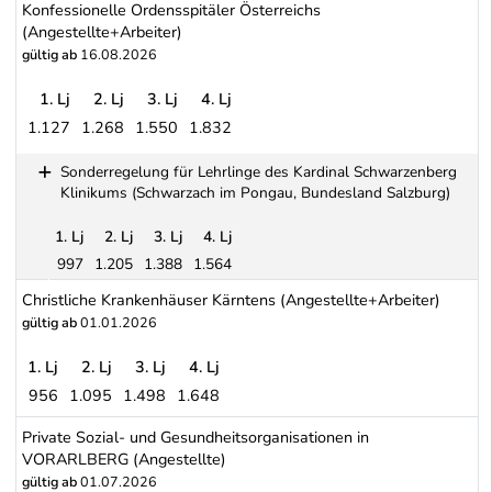
Konfessionelle Ordensspitäler Österreichs
(Angestellte+Arbeiter)
gültig ab
16.08.2026
1. Lj
2. Lj
3. Lj
4. Lj
1.127
1.268
1.550
1.832
Konfessionelle Ordensspitäler Österreichs (Angestellte+Arbeiter)
Sonderregelung für Lehrlinge des Kardinal Schwarzenberg
Klinikums (Schwarzach im Pongau, Bundesland Salzburg)
1. Lj
2. Lj
3. Lj
4. Lj
997
1.205
1.388
1.564
Sonderregelung für Lehrlinge des Kardinal Schwarzenberg Klini
Christliche Krankenhäuser Kärntens (Angestellte+Arbeiter)
gültig ab
01.01.2026
1. Lj
2. Lj
3. Lj
4. Lj
956
1.095
1.498
1.648
Christliche Krankenhäuser Kärntens (Angestellte+Arbeiter)
Private Sozial- und Gesundheitsorganisationen in
VORARLBERG (Angestellte)
gültig ab
01.07.2026