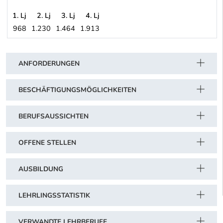
1. Lj
2. Lj
3. Lj
4. Lj
968
1.230
1.464
1.913
Private Sozial- und Gesundheitsorganisationen in VORARLBERG (
Schwerpunkt Tabelle
ANFORDERUNGEN
BESCHÄFTIGUNGSMÖGLICHKEITEN
BERUFSAUSSICHTEN
OFFENE STELLEN
AUSBILDUNG
LEHRLINGSSTATISTIK
VERWANDTE LEHRBERUFE