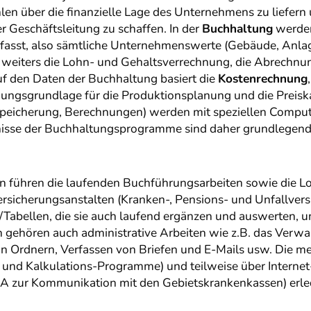
hlen über die finanzielle Lage des Unternehmens zu liefern
r Geschäftsleitung zu schaffen. In der
Buchhaltung
werden
asst, also sämtliche Unternehmenswerte (Gebäude, Anlag
 weiters die Lohn- und Gehaltsverrechnung, die Abrechnu
f den Daten der Buchhaltung basiert die
Kostenrechnung
eidungsgrundlage für die Produktionsplanung und die Preis
eicherung, Berechnungen) werden mit speziellen Compu
sse der Buchhaltungsprogramme sind daher grundlegend f
 führen die laufenden Buchführungsarbeiten sowie die L
rsicherungsanstalten (Kranken-, Pensions- und Unfallver
en/Tabellen, die sie auch laufend ergänzen und auswerten, u
n gehören auch administrative Arbeiten wie z.B. das Verw
 in Ordnern, Verfassen von Briefen und E-Mails usw. Die m
d Kalkulations-Programme) und teilweise über Internet-A
A zur Kommunikation mit den Gebietskrankenkassen) erle