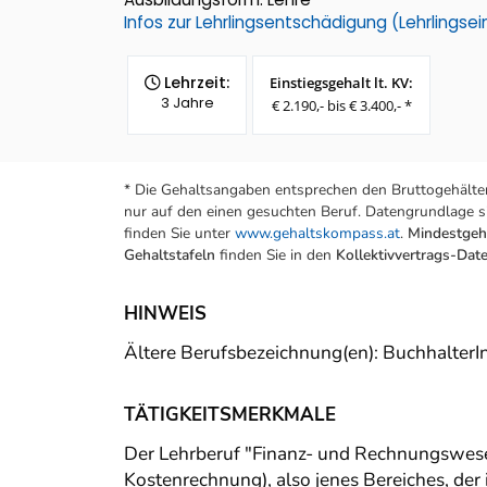
Infos zur Lehrlingsentschädigung (Lehrlings
Lehrzeit:
Einstiegsgehalt lt. KV:
3 Jahre
€ 2.190,- bis € 3.400,- *
* Die Gehaltsangaben entsprechen den Bruttogehälter
nur auf den einen gesuchten Beruf. Datengrundlage si
finden Sie unter
www.gehaltskompass.at
.
Mindestgeha
Gehaltstafeln
finden Sie in den
Kollektivvertrags-Da
HINWEIS
Ältere Berufsbezeichnung(en): BuchhalterI
TÄTIGKEITSMERKMALE
Der Lehrberuf "Finanz- und Rechnungswese
Kostenrechnung), also jenes Bereiches, de