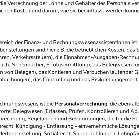
ie Verrechnung der Löhne und Gehälter des Personals ver
lichen Kosten und darum, wie sie beeinflusst werden können
ereich der Finanz- und RechnungswesenassistentInnen ist 
enstellungen sind hier z.B. die betrieblichen Kosten, das
ren, Verkehrssteuern), die Einnahmen-Ausgaben-Rechnung
uch, Nebenbücher, Erfolgsermittlung), das Belegwesen f
en von Belegen), das Kontieren und Verbuchen laufender Ge
chbuchungen), das Controlling und das Risikomanagement.
Rechnungswesens ist die
Personalverrechnung
, die ebenfal
hworte: Belegwesen (Erfassen, Prüfen, Kontrollieren und Ab
brechnung, Regelungen und Bestimmungen, die für die Pe
ngsrecht, Kündigung - Entlassung - einvernehmliche Lösunge
derteneinstellung, Sozialrecht, Sonderzahlungen, Lohnpfä