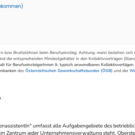
einkommen)
n bzw Bruttolöhnen beim Berufseinstieg. Achtung: meist beziehen sich 
nd die entsprechenden Mindestgehälter in den Kollektivverträgen (Stand:
lt für BerufseinsteigerInnen lt. typisch anwendbaren Kollektivvertägen.
tenbanken
des
Österreichischen Gewerkschaftsbundes (ÖGB)
und der
Wi
n
nassistentIn" umfasst alle Aufgabengebiete des betrieb
r im Zentrum jeder Unternehmensverwaltung steht. Oberst