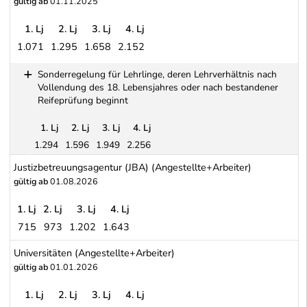
gültig ab
01.11.2025
1. Lj
2. Lj
3. Lj
4. Lj
1.071
1.295
1.658
2.152
Industrie-Angestellte (Allgemeiner Kollektivertrag für Angestellte
Sonderregelung für Lehrlinge, deren Lehrverhältnis nach
Vollendung des 18. Lebensjahres oder nach bestandener
Reifeprüfung beginnt
1. Lj
2. Lj
3. Lj
4. Lj
1.294
1.596
1.949
2.256
Sonderregelung für Lehrlinge, deren Lehrverhältnis nach Vollen
Justizbetreuungsagentur (JBA) (Angestellte+Arbeiter)
gültig ab
01.08.2026
1. Lj
2. Lj
3. Lj
4. Lj
715
973
1.202
1.643
Justizbetreuungsagentur (JBA) (Angestellte+Arbeiter)
Universitäten (Angestellte+Arbeiter)
gültig ab
01.01.2026
1. Lj
2. Lj
3. Lj
4. Lj