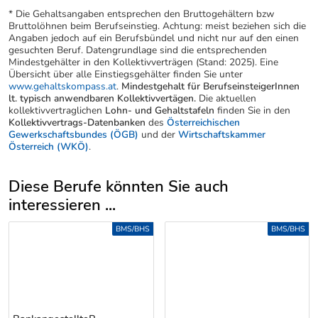
* Die Gehaltsangaben entsprechen den Bruttogehältern bzw
Bruttolöhnen beim Berufseinstieg. Achtung: meist beziehen sich die
Angaben jedoch auf ein Berufsbündel und nicht nur auf den einen
gesuchten Beruf. Datengrundlage sind die entsprechenden
Mindestgehälter in den Kollektivverträgen (Stand: 2025). Eine
Übersicht über alle Einstiegsgehälter finden Sie unter
www.gehaltskompass.at
.
Mindestgehalt für BerufseinsteigerInnen
lt. typisch anwendbaren Kollektivvertägen.
Die aktuellen
kollektivvertraglichen
Lohn- und Gehaltstafeln
finden Sie in den
Kollektivvertrags-Datenbanken
des
Österreichischen
Gewerkschaftsbundes (ÖGB)
und der
Wirtschaftskammer
Österreich (WKÖ)
.
Diese Berufe könnten Sie auch
interessieren ...
Uber weitere Berufsvorschläge
BMS/BHS
BMS/BHS