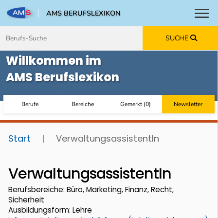
AMS BERUFSLEXIKON
Toggl
Zum Inhalt springen
Zum Navmenü springen
Zur Suche springen
Zur Footer springen
SUCHE
Willkommen im
AMS Berufslexikon
Berufe
Bereiche
Gemerkt
(
0
)
Newsletter
Start
|
VerwaltungsassistentIn
VerwaltungsassistentIn
Berufsbereiche: Büro, Marketing, Finanz, Recht,
Sicherheit
Ausbildungsform: Lehre