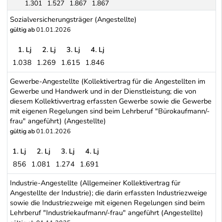
1.301
1.527
1.867
1.867
Sonderregelung für Lehrlinge mit Reifeprüfung (Matura) oder Be
Sozialversicherungsträger (Angestellte)
gültig ab
01.01.2026
1. Lj
2. Lj
3. Lj
4. Lj
1.038
1.269
1.615
1.846
Sozialversicherungsträger (Angestellte)
Gewerbe-Angestellte (Kollektivertrag für die Angestellten im
Gewerbe und Handwerk und in der Dienstleistung; die von
diesem Kollektivvertrag erfassten Gewerbe sowie die Gewerbe
mit eigenen Regelungen sind beim Lehrberuf "Bürokaufmann/-
frau" angeführt) (Angestellte)
gültig ab
01.01.2026
1. Lj
2. Lj
3. Lj
4. Lj
856
1.081
1.274
1.691
Gewerbe-Angestellte (Kollektivertrag für die Angestellten im Ge
Industrie-Angestellte (Allgemeiner Kollektivertrag für
Angestellte der Industrie); die darin erfassten Industriezweige
sowie die Industriezweige mit eigenen Regelungen sind beim
Lehrberuf "Industriekaufmann/-frau" angeführt (Angestellte)