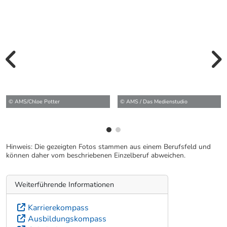
vorherige Bilde
wei
© AMS/Chloe Potter
© AMS / Das Medienstudio
Hinweis: Die gezeigten Fotos stammen aus einem Berufsfeld und
können daher vom beschriebenen Einzelberuf abweichen.
Weiterführende Informationen
Karrierekompass
Ausbildungskompass