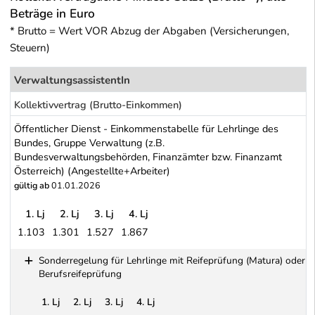
Beträge in Euro
* Brutto = Wert VOR Abzug der Abgaben (Versicherungen,
Steuern)
VerwaltungsassistentIn
Kollektivvertrag (Brutto-Einkommen)
Öffentlicher Dienst - Einkommenstabelle für Lehrlinge des
Bundes, Gruppe Verwaltung (z.B.
Bundesverwaltungsbehörden, Finanzämter bzw. Finanzamt
Österreich) (Angestellte+Arbeiter)
gültig ab
01.01.2026
1. Lj
2. Lj
3. Lj
4. Lj
1.103
1.301
1.527
1.867
Öffentlicher Dienst - Einkommenstabelle für Lehrlinge des Bunde
Sonderregelung für Lehrlinge mit Reifeprüfung (Matura) oder
Berufsreifeprüfung
1. Lj
2. Lj
3. Lj
4. Lj