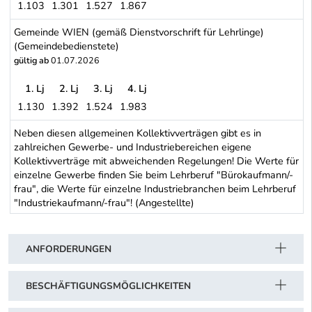
1.103
1.301
1.527
1.867
Universitäten (Angestellte+Arbeiter)
Gemeinde WIEN (gemäß Dienstvorschrift für Lehrlinge)
(Gemeindebedienstete)
gültig ab
01.07.2026
1. Lj
2. Lj
3. Lj
4. Lj
1.130
1.392
1.524
1.983
Gemeinde WIEN (gemäß Dienstvorschrift für Lehrlinge) (Gemeind
Neben diesen allgemeinen Kollektivverträgen gibt es in
zahlreichen Gewerbe- und Industriebereichen eigene
Kollektivverträge mit abweichenden Regelungen! Die Werte für
einzelne Gewerbe finden Sie beim Lehrberuf "Bürokaufmann/-
frau", die Werte für einzelne Industriebranchen beim Lehrberuf
"Industriekaufmann/-frau"! (Angestellte)
Schwerpunkt Tabelle
ANFORDERUNGEN
BESCHÄFTIGUNGSMÖGLICHKEITEN